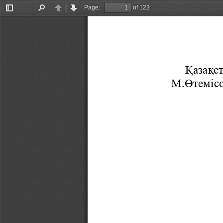
Page:
of 123
Toggle
Find
Previous
Next
Sidebar
Қазақс
М.Өтемісо