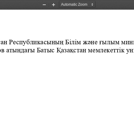
Zoom
Zoom
Out
In
тан
Республикасының Білім және ғылым мини
в атындағы Батыс Қазақстан мемлекеттік ун