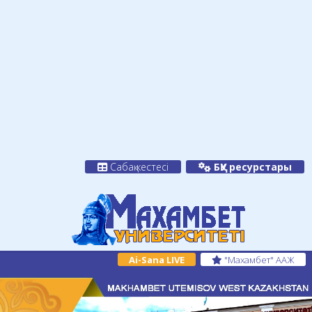
Сабақ кестесі
БҚУ ресурстары
Ai-Sana LIVE
"Махамбет" ААЖ