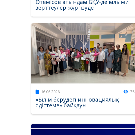
Өтемісов атындағы БҚУ-де ғылыми
зерттеулер жүргізуде
16.06.2026
35
«Білім берудегі инновациялық
әдістеме» байқауы