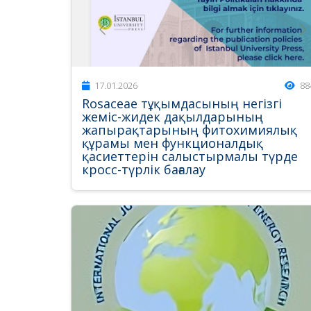
17.01.2026
88
Rosaceae тұқымдасының негізгі
жеміс-жидек дақылдарының
жапырақтарының фитохимиялық
құрамы мен функционалдық
қасиеттерін салыстырмалы түрде
кросс-түрлік бағалау