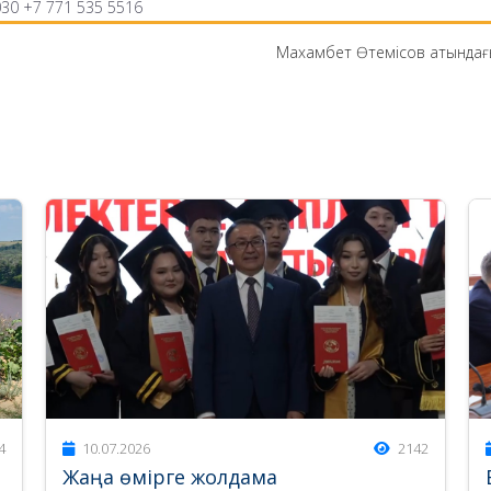
30 +7 771 535 5516
Махамбет Өтемісов атындағы Батыс Қазақста
4
10.07.2026
2142
Жаңа өмірге жолдама