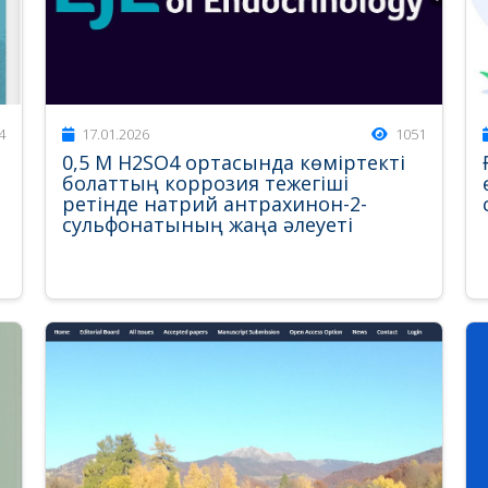
4
17.01.2026
1051
0,5 М H2SO4 ортасында көміртекті
болаттың коррозия тежегіші
ретінде натрий антрахинон-2-
сульфонатының жаңа әлеуеті