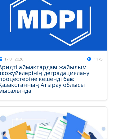
17.01.2026
1175
Аридті аймақтардағы жайылым
экожүйелерінің деградациялану
процестеріне кешенді баға:
Қазақстанның Атырау облысы
мысалында