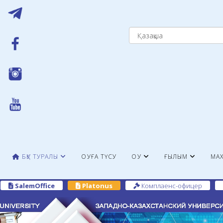
БҚУ ТУРАЛЫ
ОҚУҒА ТҮСУ
ОҚУ
ҒЫЛЫМ
МАХ
SalemOffice
Platonus
Комплаенс-офицер