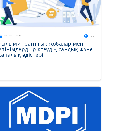
06.01.2026
996
Ғылыми гранттық жобалар мен
өтінімдерді іріктеудің сандық және
сапалық әдістері