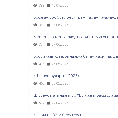
388 |
10.07.2026
Босаған бос білім беру гранттарын тағайында
383 |
08.06.2026
Мектептер мен колледждердің педагогтарын б
354 |
04.06.2026
Бос лауазымдық орындарға байқау жариялайды
498 |
25.05.2026
«Иванов оқулары – 2026»
468 |
08.05.2026
Ш.Есенов атындағы қор YDL жазғы бағдарламас
577 |
22.04.2026
«Шахмат» білім беру курсы