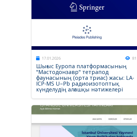
17.01.2026
81
Шығыс Еуропа платформасының
"Мастодонзавр" тетрапод
фаунасының (орта триас) жасы: LA-
ICP-MS U–Pb радиоизотоптық
күнделудің алғашқы нәтижелері