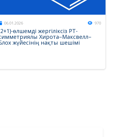
06.01.2026
970
(2+1)-өлшемді жергіліксіз PT-
симметриялы Хирота–Максвелл–
Блох жүйесінің нақты шешімі