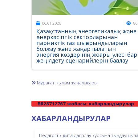
06.01.2026
86
Қазақстанның энергетикалық және
өнеркәсіптік секторларынан
парниктік газ шығарындыларын
болжау және жаңартылатын
энергия көздерінің жоғары үлесі бар
жеңілдету сценарийлерін бағалау
Мұрағат: ғылым жаңалықтары
BR28712767 жобасы: хабарландырулар
ХАБАРЛАНДЫРУЛАР
Педагогтік қайта даярлау курсына тыңдаушыл