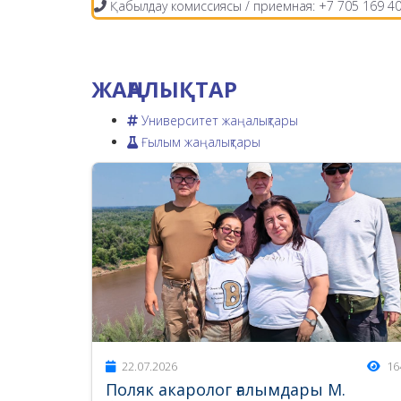
Қабылдау комиссиясы / приемная: +7 705 169 40
ЖАҢАЛЫҚТАР
Университет жаңалықтары
Ғылым жаңалықтары
22.07.2026
16
Поляк акаролог ғалымдары М.