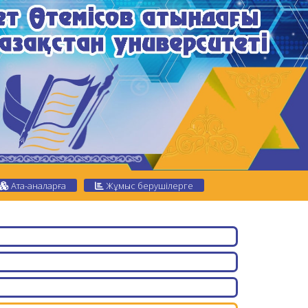
Ата-аналарға
Жұмыс берушілерге