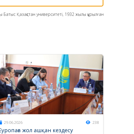
н университеті, 1932 жылы құрылған.
29.06.2026
238
Еуропаға жол ашқан кездесу