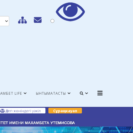
АМБЕТ LIFE
ЫНТЫМАҚТАСТЫҚ
Әдеп жөніндегі уәкіл
Сұрақ-жауап