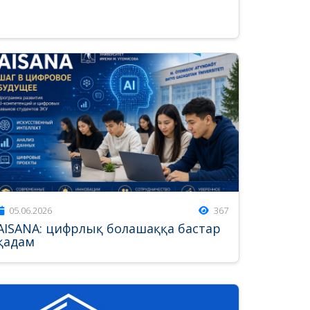
05.06.2026
367
AISANA: цифрлық болашаққа бастар
қадам