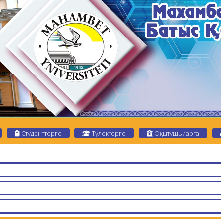
Студенттерге
Түлектерге
Оқытушыларға