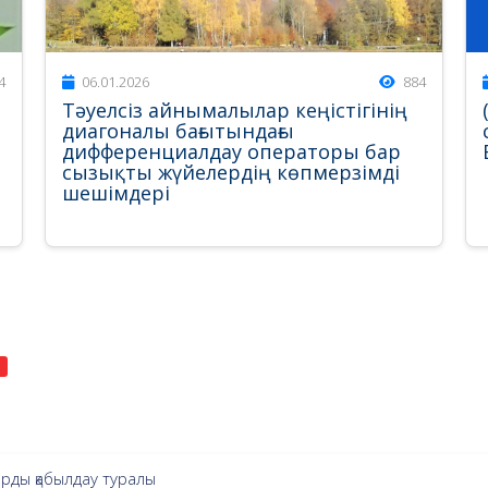
4
06.01.2026
884
Тәуелсіз айнымалылар кеңістігінің
диагоналы бағытындағы
дифференциалдау операторы бар
сызықты жүйелердің көпмерзімді
шешімдері
арды қабылдау туралы