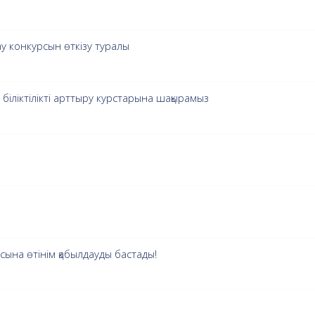
у конкурсын өткізу туралы
іліктілікті арттыру курстарына шақырамыз
ына өтінім қабылдауды бастады!