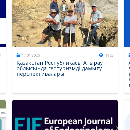
1
17.01.2026
1183
Қазақстан Республикасы Атырау
облысында геотуризмді дамыту
перспективалары