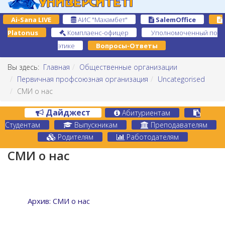
Ai-Sana LIVE
АИС "Махамбет"
SalemOffice
Platonus
Комплаенс-офицер
Уполномоченный по
этике
Вопросы-Ответы
Вы здесь:
Главная
Общественные организации
Первичная профсоюзная организация
Uncategorised
СМИ о нас
Дайджест
Абитуриентам
Студентам
Выпускникам
Преподавателям
Родителям
Работодателям
СМИ о нас
Архив: СМИ о нас