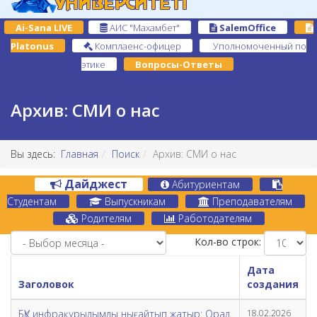
Ai-Sana LIVE
АИС "Махамбет"
SalemOffice
Platonus
Комплаенс-офицер
Уполномоченный по
этике
Вопросы-Ответы
Архив: СМИ о нас
Вы здесь:
Главная
Поиск
Архив: СМИ о нас
Дайджест
Абитуриентам
Студентам
Выпускникам
Преподавателям
Родителям
Работодателям
Кол-во строк:
Дата
Заголовок
создания
БҚУ инфрақұрылымды нығайтып жатыр: Орал
18.02.2026