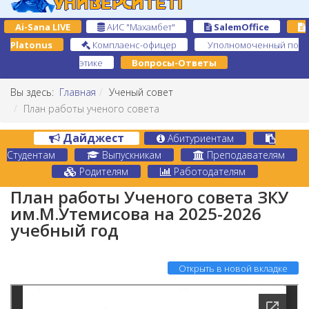
Ai-Sana LIVE
АИС "Махамбет"
SalemOffice
Platonus
Комплаенс-офицер
Уполномоченный по
этике
Вопросы-Ответы
Вы здесь:
Главная
Ученый совет
План работы ученого совета
Дайджест
Абитуриентам
Студентам
Выпускникам
Преподавателям
Родителям
Работодателям
План работы Ученого совета ЗКУ
им.М.Утемисова на 2025-2026
учебный год
Открыть в новой вкладке