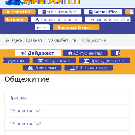
Ai-Sana LIVE
АИС "Махамбет"
SalemOffice
Platonus
Комплаенс-офицер
Уполномоченный по
этике
Вопросы-Ответы
Вы здесь:
Главная
Махамбет Life
Общежитие
Дайджест
Абитуриентам
Студентам
Выпускникам
Преподавателям
Родителям
Работодателям
Общежитие
Правило
Общежитие №1
Общежитие №2