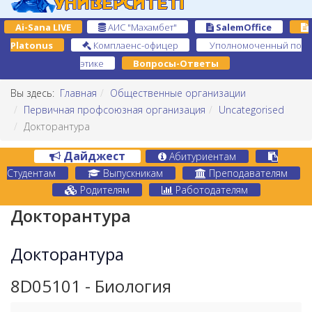
Ai-Sana LIVE
АИС "Махамбет"
SalemOffice
Platonus
Комплаенс-офицер
Уполномоченный по
этике
Вопросы-Ответы
Вы здесь:
Главная
Общественные организации
Первичная профсоюзная организация
Uncategorised
Докторантура
Дайджест
Абитуриентам
Студентам
Выпускникам
Преподавателям
Родителям
Работодателям
Докторантура
Докторантура
8D05101 - Биология