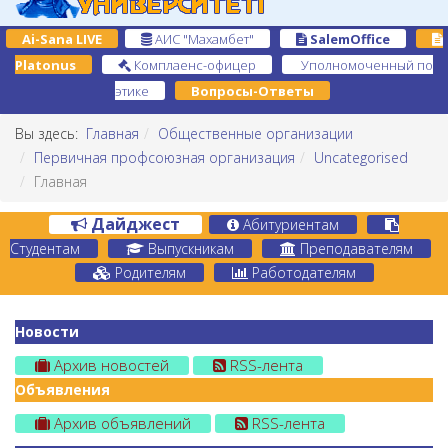
Ai-Sana LIVE
АИС "Махамбет"
SalemOffice
Platonus
Комплаенс-офицер
Уполномоченный по
этике
Вопросы-Ответы
Вы здесь:
Главная
Общественные организации
Первичная профсоюзная организация
Uncategorised
Главная
Дайджест
Абитуриентам
Студентам
Выпускникам
Преподавателям
Родителям
Работодателям
Новости
Архив новостей
RSS-лента
Объявления
Архив объявлений
RSS-лента