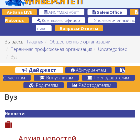
Ai-Sana LIVE
АИС "Махамбет"
SalemOffice
Platonus
Комплаенс-офицер
Уполномоченный по
этике
Вопросы-Ответы
Вы здесь:
Главная
Общественные организации
Первичная профсоюзная организация
Uncategorised
Вуз
Дайджест
Абитуриентам
Студентам
Выпускникам
Преподавателям
Родителям
Работодателям
Вуз
Новости
Архив новостей