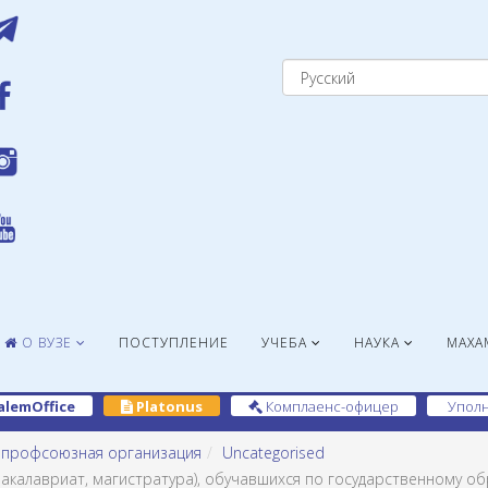
О ВУЗЕ
ПОСТУПЛЕНИЕ
УЧЕБА
НАУКА
МАХА
alemOffice
Platonus
Комплаенс-офицер
Уполн
 профсоюзная организация
Uncategorised
калавриат, магистратура), обучавшихся по государственному обр