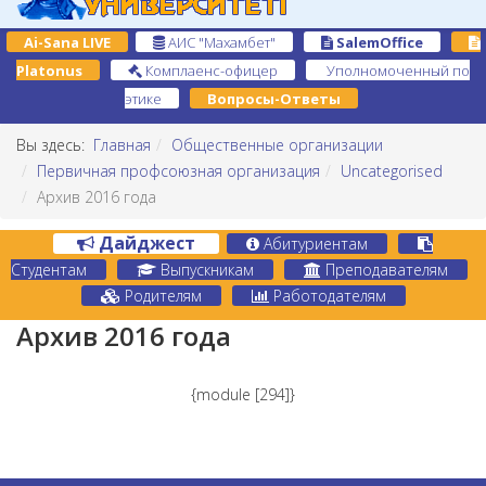
Ai-Sana LIVE
АИС "Махамбет"
SalemOffice
Platonus
Комплаенс-офицер
Уполномоченный по
этике
Вопросы-Ответы
Вы здесь:
Главная
Общественные организации
Первичная профсоюзная организация
Uncategorised
Архив 2016 года
Дайджест
Абитуриентам
Студентам
Выпускникам
Преподавателям
Родителям
Работодателям
Архив 2016 года
{module [294]}