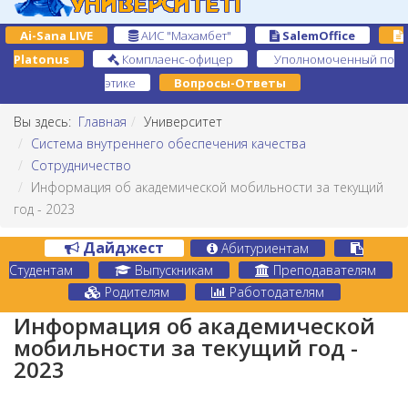
Ai-Sana LIVE
АИС "Махамбет"
SalemOffice
Platonus
Комплаенс-офицер
Уполномоченный по
этике
Вопросы-Ответы
Вы здесь:
Главная
Университет
Система внутреннего обеспечения качества
Сотрудничество
Информация об академической мобильности за текущий
год - 2023
Дайджест
Абитуриентам
Студентам
Выпускникам
Преподавателям
Родителям
Работодателям
Информация об академической
мобильности за текущий год -
2023