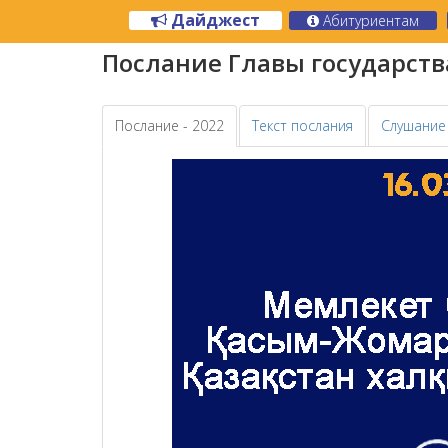
Дайджест
Абитуриентам
Послание Главы государства
Послание - 2022
Текст послания
Слушание