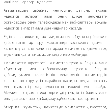
жөніндегі шаралар ықпал етті.
Азаматтардың сыбайлас жемқорлық фактілері туралы
кедергісіз ақпарат алуы, оның ішінде мемлекеттік
органдардың сенім телефондары мен веб-сайттары арқылы
кедергісіз ақпарат алуы үшін жағдайлар жасалды.
Елдің инвестициялық тартымдылығын күшейту, оның бәсекеге
қабілеттілігін арттыру мақсатында кәсіпкерлік қызметті,
халықтың сапалы және тез арада мемлекеттік қызметтерді
алуын қиындататын әкімшілік кедергілер жойылуда.
«Мемлекеттік көрсетілетін қызметтер туралы» Заңның және
«Рұқсаттар мен хабарламалар туралы» Заңның
қабылдануымен көрсетілетін мемлекеттік қызметтердің
сапасын арттыру үшін жағдайлар жасалды, рұқсаттар саны
мен қызметтің лицензияланатын түрлері күрт азайды.
Мемлекеттік қызметтерді көрсетудің тиімділігін бағалау және
оның сапасын сыртқы бақылау жүйесі қалыптастырылды.
Атқарылған жұмыстың нәтижесінде мемлекеттік қызметтерді