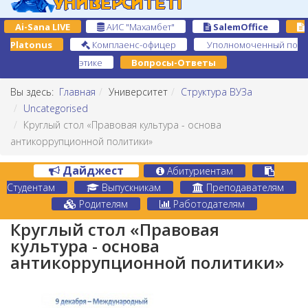
Ai-Sana LIVE
АИС "Махамбет"
SalemOffice
Platonus
Комплаенс-офицер
Уполномоченный по
этике
Вопросы-Ответы
Вы здесь:
Главная
Университет
Структура ВУЗа
Uncategorised
Круглый стол «Правовая культура - основа
антикоррупционной политики»
Дайджест
Абитуриентам
Студентам
Выпускникам
Преподавателям
Родителям
Работодателям
Круглый стол «Правовая
культура - основа
антикоррупционной политики»