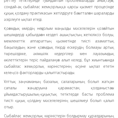
реттеу тетіктерінде туындайтын проблемаларды анықтауға,
сондай-ақ сыбайлас жемқорлыққа қарсы қызмет процесінде
құқық қолдану практикасын жетілдіруге бағытталған шараларды
әзірлеуге ықпал етеді.
Қоғамдық өмірдің неғұрлым маңызды мәселелерін қозғайтын
шешімдерді қабылдаған кездегі ашықтықтың жеткіліксіз болуы,
мемлекеттік аппараттың қызметінде тиісті азаматтық
бақылаудың және қоғамдық пікірді ескерудің болмауы артық
төрешілдікке, әкімшілік кедергілер мен лауазымдық
өкілеттіктерін теріс пайдалануға алып келеді, бұл жиынтығында
сыбайлас жемқорлық көріністерінің өсуіне ықпал ететін
келеңсіз факторларды қалыптастырады.
Ұлттық заңнаманың базалық салаларының болып жатқан
сапалы жаңаруына қарамастан, қолданыстағы
ұйымдастырушылық-құқықтық тетіктерде басты проблема
тиісті құқық қолдану мәселелерінің шешілмеуі болып қалып
отыр.
Сыбайлас жемқорлық көріністерін болдырмау құралдарының