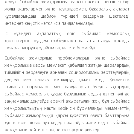
келеді. Сыбайлас жемқорлыққа қарсы насихат негізінен бір
жолғы акциялармен және науқандармен, бұқаралық ақпарат
құралдарындағы шаблон түріндегі сөздермен шектеледі,
интернет-кеңістік жеткіліксіз пайдаланылады.
Іс жүзіндегі ақпараттық өріс сыбайлас жемқорлық
көріністеріне мүлдем төзбеушілікті қалыптастыруда қоғамды
шоғырландыруға әрдайым ықпал ете бермейді.
Сыбайлас жемқорлық проблемаларын және сыбайлас
жемқорлыққа қарсы мемлекет қабылдап жатқан шаралардың
тиімділігін зерделеуге арналған социологиялық зерттеулердің
деңгейі мен сапасы жетілдіруді қажет етеді. Қызметтік
этиканың нормалары мен қағидаларын бұзушылықтардың
сыбайлас жемқорлық құқық бұзушылықтардың өзінен әлі де
заңнамалық деңгейде аражігі ажыратылған жоқ, бұл сыбайлас
жемқорлықтықтың нақты көрінісін бұрмалайды, мемлекеттің
сыбайлас жемқорлыққа қарсы күрестегі өзекті бағыттарына
күш-жігерін шоғырлауға кедергі жасайды және елдің сыбайлас
жемқорлық рейтингісінің негізсіз өсуіне әкеледі.