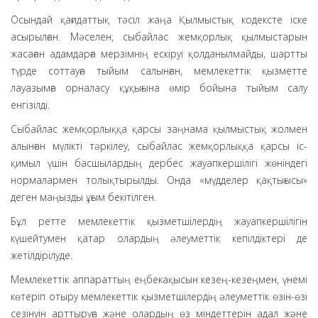
Осындай қағидаттық тәсіл жаңа Қылмыстық кодексте іске
асырылған. Мәселен, сыбайлас жемқорлық қылмыстарын
жасаған адамдарға мерзімнің ескіруі қолданылмайды, шартты
түрде соттауға тыйым салынған, мемлекеттік қызметте
лауазымға орналасу құқығына өмір бойына тыйым салу
енгізілді.
Сыбайлас жемқорлыққа қарсы заңнама қылмыстық жолмен
алынған мүлікті тәркілеу, сыбайлас жемқорлыққа қарсы іс-
қимыл үшін басшылардың дербес жауапкершілігі жөніндегі
нормалармен толықтырылды. Онда «мүдделер қақтығысы»
деген маңызды ұғым бекітілген.
Бұл ретте мемлекеттік қызметшілердің жауапкершілігін
күшейтумен қатар олардың әлеуметтік кепілдіктері де
жетілдірілуде.
Мемлекеттік аппараттың еңбекақысын кезең-кезеңмен, үнемі
көтеріп отыру мемлекеттік қызметшілердің әлеуметтік өзін-өзі
сезінуін арттыруға және олардың өз міндеттерін адал және