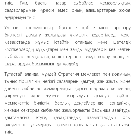
тиіс. Яғни, басты назар сыбайлас жемқорлықтың
салдарларымен күреске емес, оның алғышарттарын жоюға
аударылуы тиіс.
Ұлттық экономиканың бәсекеге қабілеттілігін арттыру
бизнесті дамыту жолындағы әкімшілік кедергілерді жою,
Қазақстанда жұмыс істейтін отандық және шетелдік
кәсіпкерлердің құқықтары мен заңды мүдделерін кез келген
сыбайлас жемқорлық көріністерінен тиімді қорғау жөніндегі
шаралардың басымдығын да көздейді.
Тұтастай алғанда, мұндай Стратегия мемлекет пен қоғамның
тыныс-тіршілігінің негізгі салаларын қамтуға, жан-жақты және
дәйекті сыбайлас жемқорлыққа қарсы шаралар кешенінің
әзірленуін және жүзеге асырылуын көздеуге, сөйтіп,
мемлекеттік биліктің барлық деңгейлерінде, сондай-ақ,
жекеше секторда сыбайлас жемқорлықты барынша азайтуды
қамтамасыз етуге, қазақстандық азаматтардың осы
әлеуметтік зұлымдыққа төзімсіз көзқарасын қалыптастыруға
тиіс.