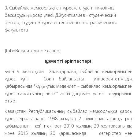
3. Сыбайлас жемқорлықпен күреске студенттік өзін-өзі
басқарудың қосар үлесі. Д.Жусипкалиев - студенческий
ректор, студент 3 курса естественно-географического
факультета
{tab=Вступительное слово}
Құрметті әріптестер!
Бүгін 9 желтоқсан Халықаралық сыбайлас жемқорлықпен
күрес күні. Соған байланысты университетіміздің
қабырғасында "Құқықтық мәдениет – сыбайлас жемқорлықпен
күрес саясатының негізі" атты дөңгелек үстел оздырылып
отыр.
Қазақстан Республикасының сыбайлас жемқорлыққа қарсы
күрес туралы заңы 1998 жылдың 2 шiлдесінде алғашқы рет
қабылданып, кейін екі рет 2010 жылдың 29 желтоқсанында
және 2015 жылдың 20 қарашасында өзгерістер мен