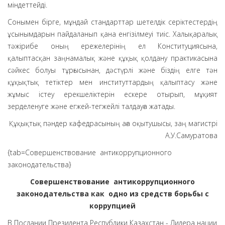
міндеттейді.
Сонымен бірге, мұндай стандарттар шетелдік серіктестердің
ұсынымдарын пайдаланып қана енгізілмеуі тиіс. Халықаралық
тәжірибе оның ережелерінің ел Конституциясына,
қалыптасқан заңнамалық және құқық қолдану практикасына
сәйкес болуы тұрғысынан, дәстүрлі және біздің елге тән
құқықтық тетіктер мен институттардың қалыптасу және
жұмыс істеу ерекшеліктерін ескере отырып, мұқият
зерделенуге және егжей-тегжейлі талдауға жатады.
Құқықтық пәндер кафедрасының аға оқытушысы, заң магистрі
А.У.Самуратова
{tab=Совершенствование антикоррупционного
законодательства}
Совершенствование антикоррупционного
законодательства как одно из средств борьбы с
коррупцией
В Послании Президента Республики Казахстан - Лидера нации