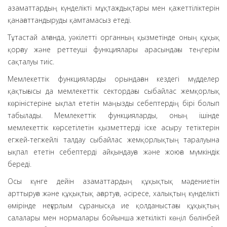
азаматтардың күнделікті мұқтаждықтары мен қажеттіліктерін
қанағаттандыруды қамтамасыз етеді.
Тұтастай алғанда, уәкілетті органның қызметінде оның құқық
қорғау және реттеуші функциялары арасындағы теңгерім
сақталуы тиіс.
Мемлекеттік функцияларды орындаған кездегі мүдделер
қақтығысы да мемлекеттік сектордағы сыбайлас жемқорлық
көріністеріне ықпал ететін маңызды себептердің бірі болып
табылады. Мемлекеттік функцияларды, оның ішінде
мемлекеттік көрсетілетін қызметтерді іске асыру тетіктерін
егжей-тегжейлі талдау сыбайлас жемқорлықтың таралуына
ықпал ететін себептерді айқындауға және жоюға мүмкіндік
береді.
Осы күнге дейін азаматтардың құқықтық мәдениетін
арттыруға және құқықтық ағартуға, әсіресе, халықтың күнделікті
өмірінде неғұрлым сұранысқа ие қолданыстағы құқықтың
салалары мен нормалары бойынша жеткілікті көңіл бөлінбей