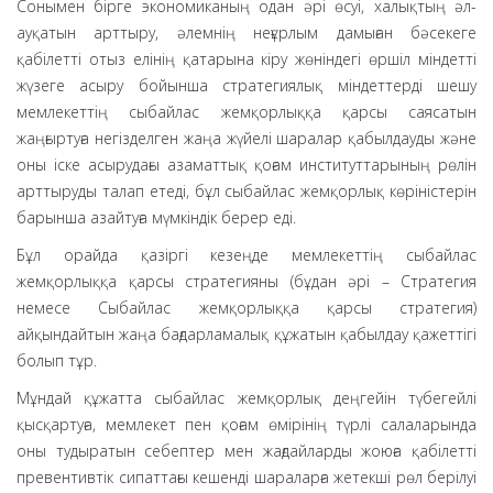
Сонымен бірге экономиканың одан әрі өсуі, халықтың әл-
ауқатын арттыру, әлемнің неғұрлым дамыған бәсекеге
қабілетті отыз елінің қатарына кіру жөніндегі өршіл міндетті
жүзеге асыру бойынша стратегиялық міндеттерді шешу
мемлекеттің сыбайлас жемқорлыққа қарсы саясатын
жаңғыртуға негізделген жаңа жүйелі шаралар қабылдауды және
оны іске асырудағы азаматтық қоғам институттарының рөлін
арттыруды талап етеді, бұл сыбайлас жемқорлық көріністерін
барынша азайтуға мүмкіндік берер еді.
Бұл орайда қазіргі кезеңде мемлекеттің сыбайлас
жемқорлыққа қарсы стратегияны (бұдан әрі – Стратегия
немесе Сыбайлас жемқорлыққа қарсы стратегия)
айқындайтын жаңа бағдарламалық құжатын қабылдау қажеттігі
болып тұр.
Мұндай құжатта сыбайлас жемқорлық деңгейін түбегейлі
қысқартуға, мемлекет пен қоғам өмірінің түрлі салаларында
оны тудыратын себептер мен жағдайларды жоюға қабілетті
превентивтік сипаттағы кешенді шараларға жетекші рөл берілуі