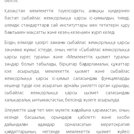
белгілі.
Қазақстан мемлекеттік тәуелсіздіктің алғашқы күндерінен
бастап сыбайлас жемқорлыққа қарсы іс-қимылдың тиімді,
әлемдік стандарттарға сай институттары мен тетіктерін құру
бағытымен мақсатты және кезең-кезеңмен жүріп келеді.
Біздің елімізде қазіргі заманғы сыбайлас жемқорлыққа қарсы
заңнама жұмыс істеуде, оның негізі «Сыбайлас жемқорлыққа
қарсы күрес туралы» және «Мемлекеттік қызмет туралы»
заңдар болып табылады, бірқатар бағдарламалық құжаттар
іске асырылуда, мемлекеттік қызмет және сыбайлас
жемқорлыққа қарсы іс-қимыл саласындағы функцияларды
кешенді түрде іске асыратын арнайы уәкілетті орган құрылды,
сыбайлас жемқорлыққа қарсы қызмет саласындағы
халықаралық ынтымақтастық белсенді жүзеге асырылуда.
Әлеуметтік шығу тегі мен мүліктік жағдайына қарамастан, оның
кезінде басшылық орындарға қабілетті және кәсіби
дайындалған адамдар орналасатын меритократия
қағидаттарының негізінде мемлекеттік қызмет жүйесі