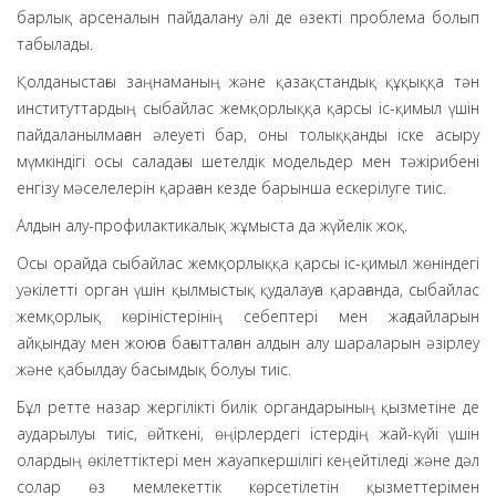
барлық арсеналын пайдалану әлі де өзекті проблема болып
табылады.
Қолданыстағы заңнаманың және қазақстандық құқыққа тән
институттардың сыбайлас жемқорлыққа қарсы іс-қимыл үшін
пайдаланылмаған әлеуеті бар, оны толыққанды іске асыру
мүмкіндігі осы саладағы шетелдік модельдер мен тәжірибені
енгізу мәселелерін қараған кезде барынша ескерілуге тиіс.
Алдын алу-профилактикалық жұмыста да жүйелік жоқ.
Осы орайда сыбайлас жемқорлыққа қарсы іс-қимыл жөніндегі
уәкілетті орган үшін қылмыстық қудалауға қарағанда, сыбайлас
жемқорлық көріністерінің себептері мен жағдайларын
айқындау мен жоюға бағытталған алдын алу шараларын әзірлеу
және қабылдау басымдық болуы тиіс.
Бұл ретте назар жергілікті билік органдарының қызметіне де
аударылуы тиіс, өйткені, өңірлердегі істердің жай-күйі үшін
олардың өкілеттіктері мен жауапкершілігі кеңейтіледі және дәл
солар өз мемлекеттік көрсетілетін қызметтерімен