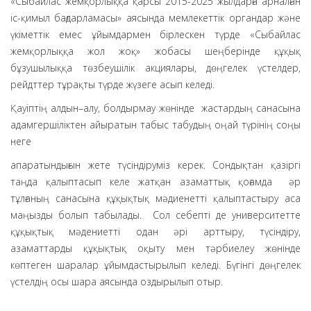
«Сыбайлас жемқорлыққа қарсы 2015-2025 жылдарға арналған
іс-қимыл бағдарламасы» аясында мемлекеттік органдар және
үкіметтік емес ұйымдармен бірлескен түрде «Сыбайлас
жемқорлыққа жол жоқ» жобасы шеңберінде құқық
бұзушылыққа төзбеушілік акциялары, дөңгелек үстелдер,
рейдттер тұрақты түрде жүзеге асып келеді.
Қауіптің алдын–алу, болдырмау жөнінде жастардың санасына
адамгершіліктен айыратын табыс табудың оңай түрінің соңы
неге
апаратындығын жете түсіндіруміз керек. Сондықтан қазіргі
таңда қалыптасып келе жатқан азаматтық қоғамда әр
тұлғаның санасына құқықтық мәдиенетті қалыптастыру аса
маңызды болып табылады. Сол себепті де университетте
құқықтық мәдениетті одан әрі арттыру, түсіндіру,
азаматтарды құқықтық оқыту мен тәрбиелеу жөнінде
көптеген шаралар ұйымдастырылып келеді. Бүгінгі дөңгелек
үстелдің осы шара аясында оздырылып отыр.