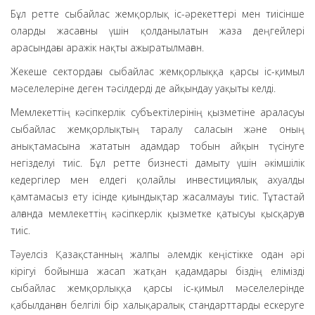
Бұл ретте сыбайлас жемқорлық іс-әрекеттері мен тиісінше
оларды жасағаны үшін қолданылатын жаза деңгейлері
арасындағы аражік нақты ажыратылмаған.
Жекеше сектордағы сыбайлас жемқорлыққа қарсы іс-қимыл
мәселелеріне деген тәсілдерді де айқындау уақыты келді.
Мемлекеттің кәсіпкерлік субъектілерінің қызметіне араласуы
сыбайлас жемқорлықтың таралу саласын және оның
анықтамасына жататын адамдар тобын айқын түсінуге
негізделуі тиіс. Бұл ретте бизнесті дамыту үшін әкімшілік
кедергілер мен елдегі қолайлы инвестициялық ахуалды
қамтамасыз ету ісінде қиындықтар жасалмауы тиіс. Тұтастай
алғанда мемлекеттің кәсіпкерлік қызметке қатысуы қысқаруға
тиіс.
Тәуелсіз Қазақстанның жалпы әлемдік кеңістікке одан әрі
кірігуі бойынша жасап жатқан қадамдары біздің елімізді
сыбайлас жемқорлыққа қарсы іс-қимыл мәселелерінде
қабылданған белгілі бір халықаралық стандарттарды ескеруге