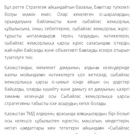
Бұл ретте Стратегия айқындайтын базалық бағыттар түпкілікті
болуы мүмкін емес. Олар жекелеген іс-шаралардың
орындалуына байланысты және сыбайлас жемқорлық
құбылысына, оның себептеріне, сыбайлас жемқорлық жүріс-
тұрысты ынталандыруға терең талдаудың нәтижелерін,
сыбайлас жемқорлыққа қарсы күрес саласындағы істердің
жай-күйін байсалды және объективті бағалауды ескере отырып
түзетілуге тиіс.
Қазақстандық мемлекет дамуының алдыңғы кезеңдерінде
жалпы мойындалған нәтижелерге қол жеткізілді, сыбайлас
жемқорлыққа қарсы іс-қимыл ісінде айқын оң үрдістер
байқалды, оларды күшейту және дамыту ел дамуының қазіргі
заманғы кезеңіңде осы Сыбайлас жемқорлыққа қарсы
стратегияны табысты іске асырудың кепілі болады.
Қазақстан ТМД елдерінің арасында алғашқылардың бірі болып
осы келеңсіз құбылыспен күрестің мақсатын, міндеттерін,
негізгі қағидаттары мен тетіктерін айқындаған «Сыбайлас