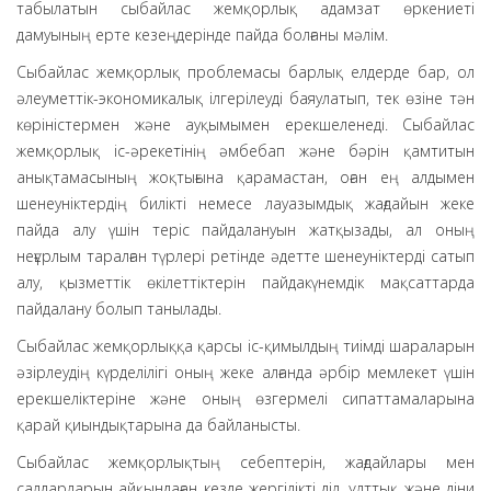
табылатын сыбайлас жемқорлық адамзат өркениеті
дамуының ерте кезеңдерінде пайда болғаны мәлім.
Сыбайлас жемқорлық проблемасы барлық елдерде бар, ол
әлеуметтік-экономикалық ілгерілеуді баяулатып, тек өзіне тән
көріністермен және ауқымымен ерекшеленеді. Сыбайлас
жемқорлық іс-әрекетінің әмбебап және бәрін қамтитын
анықтамасының жоқтығына қарамастан, оған ең алдымен
шенеуніктердің билікті немесе лауазымдық жағдайын жеке
пайда алу үшін теріс пайдалануын жатқызады, ал оның
неғұрлым таралған түрлері ретінде әдетте шенеуніктерді сатып
алу, қызметтік өкілеттіктерін пайдакүнемдік мақсаттарда
пайдалану болып танылады.
Сыбайлас жемқорлыққа қарсы іс-қимылдың тиімді шараларын
әзірлеудің күрделілігі оның жеке алғанда әрбір мемлекет үшін
ерекшеліктеріне және оның өзгермелі сипаттамаларына
қарай қиындықтарына да байланысты.
Сыбайлас жемқорлықтың себептерін, жағдайлары мен
салдарларын айқындаған кезде жергілікті діл, ұлттық және діни