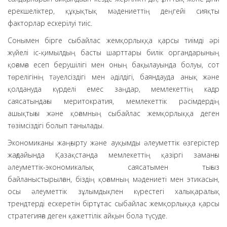
ерекшеліктер, құқықтық мәдениеттің деңгейі сияқты
факторлар ескерілуі тиіс.
Сонымен бірге сыбайлас жемқорлыққа қарсы тиімді әрі
жүйелі іс-қимылдың басты шарттары билік органдарының
қоғамға есеп берушілігі мен оның бақылауында болуы, сот
төрелігінің тәуелсіздігі мен әділдігі, баяндауда анық және
қолдануда күрделі емес заңдар, мемлекеттің кадр
саясатындағы меритократия, мемлекеттік рәсімдердің
ашықтығы және қоғамның сыбайлас жемқорлыққа деген
төзімсіздігі болып танылады.
Экономиканы жаңғырту және ауқымды әлеуметтік өзгерістер
жағдайында Қазақстанда мемлекеттің қазіргі заманғы
әлеуметтік-экономикалық саясатымен тығыз
байланыстырылған, біздің қоғамның мәдениеті мен этикасын,
осы әлеуметтік зұлымдықпен күрестегі халықаралық
трендтерді ескеретін біртұтас сыбайлас жемқорлыққа қарсы
стратегияға деген қажеттілік айқын бола түсуде.