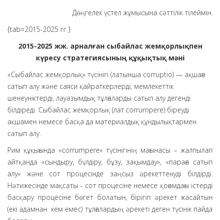
Дөңгелек үстел жұмысына сәттілік тілеймін.
{tab=2015-2025 гг }
2015-2025 жж. арналған сыбайлас жемқорлықпен
күресу стратегиясының құқықтық мәні
«Сыбайлас жемқорлық» түсінігі (латынша corruptio) — ақшаға
сатып алу және саяси қайраткерлерді, мемлекеттік
шенеуніктерді, лауазымдық тұлғаларды сатып алу дегенді
білдіреді. Сыбайлас жемқорлық (лат.соrrumpere) біреуді
ақшамен немесе басқа да материалдық құндылықтармен
сатып алу.
Рим құқығында «соrrumpere» түсінігінің мағынасы – жалпылап
айтқанда «сындыру, бүлдіру, бұзу, зақымдау», «параға сатып
алу» және сот процесінде заңсыз әрекеттенуді білдірді.
Нәтижесінде мақсаты - сот процесіне немесе қоғамдағы істерді
басқару процесіне бөгет болатын, бірігіп әрекет жасайтын
(екі адамнан кем емес) тұлғалардың әрекеті деген түсінік пайда