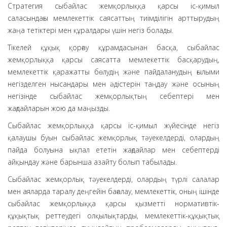
Стратегия сыбайлас жемқорлыққа қарсы іс-қимыл
саласындағы мемлекеттік саясаттың тиімділігін арттырудың
жаңа тетіктері мен құралдары үшін негіз болады.
Тікелей құқық қорғау құрамдасынан басқа, сыбайлас
жемқорлыққа қарсы саясатта мемлекеттік басқарудың,
мемлекеттік қаражатты бөлудің және пайдаланудың ғылыми
негізделген нысандары мен әдістерін таңдау және осының
негізінде сыбайлас жемқорлықтың себептері мен
жағдайларын жою да маңызды.
Сыбайлас жемқорлыққа қарсы іс-қимыл жүйесінде негіз
қалаушы буын сыбайлас жемқорлық тәуекелдерді, олардың
пайда болуына ықпал ететін жағдайлар мен себептерді
айқындау және барынша азайту болып табылады.
Сыбайлас жемқорлық тәуекелдерді, олардың түрлі салалар
мен аяларда таралу деңгейін бағалау, мемлекеттік, оның ішінде
сыбайлас жемқорлыққа қарсы қызметті нормативтік-
құқықтық реттеудегі олқылықтарды, мемлекеттік-құқықтық