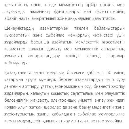
қалыптасты, оның ішінде мемлекеттің әрбір органы мен
лауазымды адамының функциялары мен өкілеттіктерінің
аражігі нақты ажыратылып және айқындалып қалыптасты.
Шенеуніктердің азаматтармен тікелей байланыстарын
қысқартатын және сыбайлас жемқорлық көріністері үшін
жағдайларды барынша азайтатын мемлекеттік көрсетілетін
қызметтер саласын дамыту мен мемлекеттік аппараттың
жұмысын ақпараттандыру жөнінде кешенді шаралар
қабылданды.
Қазақстанға әлемнің неғұрлым бәсекеге қабілетті 50 елінің
қатарына кіруге мүмкіндік берген азаматтардың өмір сүру
деңгейін арттыру, ұлттық экономиканың өсуі, бизнесті жүргізу
жағдайларын, халықтың құқықтық сауаттылығы мен әлеуметтік
белсенділігін жақсарту, электрондық үкіметті енгізу жөніндегі
қолданылып жатқан шаралар да заңға бағыну мәдениетін және
жүріс-тұрыстың жалпы қабылданған сыбайлас жемқорлыққа
қарсы модельдерін қалыптастыру үшін алғышарттар жасайды.