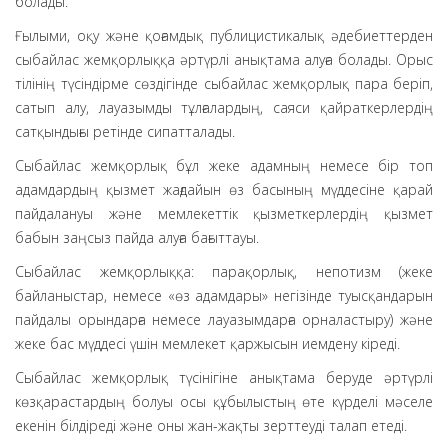
болады.
Ғылыми, оқу және қоғамдық публицистикалық әдебиеттерден
сыбайлас жемқорлыққа әртүрлі анықтама алуға болады. Орыс
тілінің түсіндірме сөздігінде сыбайлас жемқорлық пара беріп,
сатып алу, лауазымды тұлғалардың, саяси қайраткерлердің
сатқындығы ретінде сипатталады.
Сыбайлас жемқорлық бұл жеке адамның немесе бір топ
адамдардың қызмет жағдайын өз басының мүддесіне қарай
пайдалануы және мемлекеттік қызметкерлердің қызмет
бабын заңсыз пайда алуға бағыттауы.
Сыбайлас жемқорлыққа: парақорлық, непотизм (жеке
байланыстар, немесе «өз адамдары» негізінде туысқандарын
пайдалы орындарға немесе лауазымдарға орналастыру) және
жеке бас мүддесі үшін мемлекет қаржысын иемдену кіреді.
Сыбайлас жемқорлық түсінігіне анықтама беруде әртүрлі
көзқарастардың болуы осы құбылыстың өте күрделі мәселе
екенін білдіреді және оны жан-жақты зерттеуді талап етеді.