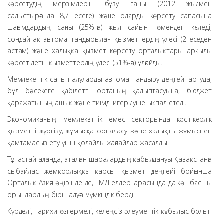
көрсетудің мерзімдерін бұзу саны (2012 жылмен
салыстырғанда 8,7 есеге) және оларды көрсету сапасына
шағымдардың саны (25%-ға) жыл сайын төмендеп келеді,
сондай-ақ автоматтандырылған қызметтердің үлесі (2 еседен
астам) және халыққа қызмет көрсету орталықтары арқылы
көрсетілетін қызметтердің үлесі (51%-ға) ұлғайды.
Мемлекеттік сатып алуларды автоматтандыру деңгейі артуда,
бұл бәсекеге қабілетті ортаның қалыптасуына, бюджет
қаражатының ашық және тиімді игерілуіне ықпал етеді.
Экономиканың мемлекеттік емес секторында кәсіпкерлік
қызметті жүргізу, жұмысқа орналасу және халықты жұмыспен
қамтамасыз ету үшін қолайлы жағдайлар жасалды.
Тұтастай алғанда, аталған шаралардың қабылдануы Қазақстанға
сыбайлас жемқорлыққа қарсы қызмет деңгейі бойынша
Орталық Азия өңірінде де, ТМД елдері арасында да көшбасшы
орындардың бірін алуға мүмкіндік берді.
Күрделі, тарихи өзгермелі, келеңсіз әлеуметтік құбылыс болып