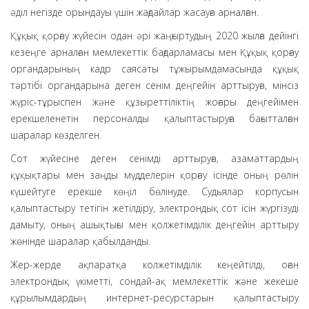
әділ негізде орындауы үшін жағдайлар жасауға арналған.
Құқық қорғау жүйесін одан әрі жаңғыртудың 2020 жылға дейінгі
кезеңге арналған мемлекеттік бағдарламасы мен Құқық қорғау
органдарының кадр саясаты тұжырымдамасында құқық
тәртібі органдарына деген сенім деңгейін арттыруға, мінсіз
жүріс-тұрыспен және құзыреттіліктің жоғары деңгейімен
ерекшеленетін персоналды қалыптастыруға бағытталған
шаралар көзделген.
Сот жүйесіне деген сенімді арттыруға, азаматтардың
құқықтары мен заңды мүдделерін қорғау ісінде оның рөлін
күшейтуге ерекше көңіл бөлінуде. Судьялар корпусын
қалыптастыру тетігін жетілдіру, электрондық сот ісін жүргізуді
дамыту, оның ашықтығы мен қолжетімділік деңгейін арттыру
жөнінде шаралар қабылданды.
Жер-жерде ақпаратқа колжетімділік кеңейтілді, оған
электрондық үкіметті, сондай-ақ мемлекеттік және жекеше
құрылымдардың интернет-ресурстарын қалыптастыру