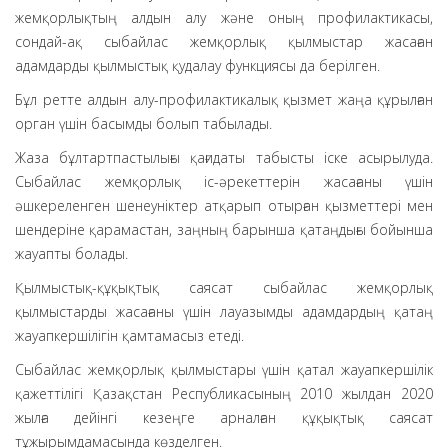
жемқорлықтың алдын алу және оның профилактикасы,
сондай-ақ сыбайлас жемқорлық қылмыстар жасаған
адамдарды қылмыстық қудалау функциясы да берілген.
Бұл ретте алдын алу-профилактикалық қызмет жаңа құрылған
орган үшін басымды болып табылады.
Жаза бұлтартпастылығы қағидаты табысты іске асырылуда.
Сыбайлас жемқорлық іс-әрекеттерін жасағаны үшін
әшкереленген шенеуніктер атқарып отырған қызметтері мен
шендеріне қарамастан, заңның барынша қатаңдығы бойынша
жауапты болады.
Қылмыстық-құқықтық саясат сыбайлас жемқорлық
қылмыстарды жасағаны үшін лауазымды адамдардың қатаң
жауапкершілігін қамтамасыз етеді.
Сыбайлас жемқорлық қылмыстары үшін қатал жауапкершілік
қажеттілігі Қазақстан Республикасының 2010 жылдан 2020
жылға дейінгі кезеңге арналған құқықтық саясат
тұжырымдамасында көзделген.