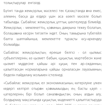
толықтырулар енгізілді.
Бүгінгі таңда жемқорлық мәселесі тек Қазақстанда ғана емес,
әлемнің басқа да елдері үшін аса өзекті мәселе болып
табылады. Сыбайлас жемқорлық ұлттық шектеулерді білмейді.
Жемқорлық - мемлекеттің, қоғамның дамуына тежеу болатын,
болашағына кесірін тигізетін індет. Оның тамырына түбегейлі
балта шаппайынша, мемлекетте тұрақты өсу-өркендеу
болмайды.
Сыбайлас жемқорлықтың ерекше белгісі - ол қылмыс
субъектілерінің өз қызмет бабын, құқықтық мәртебесін және
қызмет мүддесіне қайшы әрі құқық пен ар-ожданның
қалыптасқан нормаларына қайшы орналасқан лауазымның
беделін пайдалану жолымен істелінеді.
«Сыбайлас жемқорлық ел экономикасының көтерілуіне үлкен
кедергі келтіріп отырған қоғамымыздың ең басты қауіп –
қатерлерінің бірі болып саналғандықтан, оның алдын алу,
болдырмау мақсатында құқықтық мәдениетті қалыптастыруда