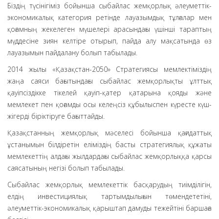
Біздің түсінігіміз бойынша сыбайлас жемқорлық әлеуметтік-
экономикалық категория ретінде лауазымдық тұлғалар мен
қоғамның жекелеген мүшелері арасындағы үшінші тараптың
мүддесіне зиян келтіре отырып, пайда алу мақсатында өз
лауазымын пайдалану болып табылады.
2014 жылы «Қазақстан-2050» Стратегиясы мемлектіміздің
жаңа саяси бағытындағы сыбайлас жемқорлықты ұлттық
қауіпсіздікке тікелей қауіп-қатер қатарына қояды және
мемлекет пен қоғамды осы келеңсіз құбылыспен күресте күш-
жігерді біріктіруге бағыттайды.
Қазақстанның жемқорлық мәселесі бойынша қағидаттық
ұстанымын білдіретін еліміздің басты стратегиялық құжаты
мемлекеттің алдағы жылдардағы сыбайлас жемқорлыққа қарсы
саясатының негізі болып табылады.
Сыбайлас жемқорлық мемлекеттік басқарудың тиімділігін,
елдің инвестициялық тартымдылығын төмендететіні,
әлеуметтік-экономикалық қарыштап дамуды тежейтіні баршаға