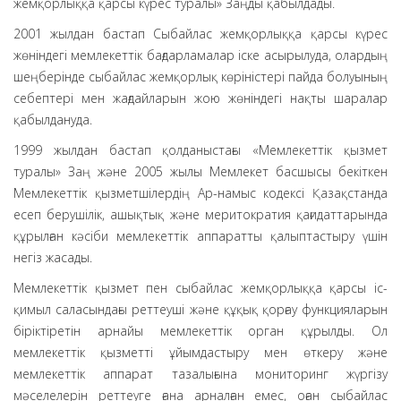
жемқорлыққа қарсы күрес туралы» Заңды қабылдады.
2001 жылдан бастап Сыбайлас жемқорлыққа қарсы күрес
жөніндегі мемлекеттік бағдарламалар іске асырылуда, олардың
шеңберінде сыбайлас жемқорлық көріністері пайда болуының
себептері мен жағдайларын жою жөніндегі нақты шаралар
қабылдануда.
1999 жылдан бастап қолданыстағы «Мемлекеттік қызмет
туралы» Заң және 2005 жылы Мемлекет басшысы бекіткен
Мемлекеттік қызметшілердің Ар-намыс кодексі Қазақстанда
есеп берушілік, ашықтық және меритократия қағидаттарында
құрылған кәсіби мемлекеттік аппаратты қалыптастыру үшін
негіз жасады.
Мемлекеттік қызмет пен сыбайлас жемқорлыққа қарсы іс-
қимыл саласындағы реттеуші және құқық қорғау функцияларын
біріктіретін арнайы мемлекеттік орган құрылды. Ол
мемлекеттік қызметті ұйымдастыру мен өткеру және
мемлекеттік аппарат тазалығына мониторинг жүргізу
мәселелерін реттеуге ғана арналған емес, оған сыбайлас