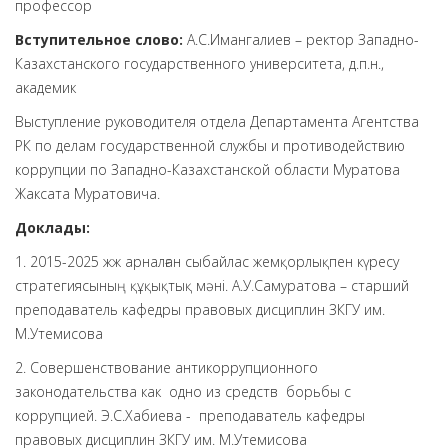
профессор
Вступительное слово:
А.С.Имангалиев – ректор Западно-
Казахстанского государственного университета, д.п.н.,
академик
Выступление руководителя отдела Департамента Агентства
РК по делам государственной службы и противодействию
коррупции по Западно-Казахстанской области Муратова
Жаксата Муратовича.
Доклады:
1. 2015-2025 жж арналған сыбайлас жемқорлықпен күресу
стратегиясының құқықтық мәні. А.У.Самуратова – старший
преподаватель кафедры правовых дисциплин ЗКГУ им.
М.Утемисова
2. Совершенствование антикоррупционного
законодательства как одно из средств борьбы с
коррупцией. Э.С.Хабиева - преподаватель кафедры
правовых дисциплин ЗКГУ им. М.Утемисова