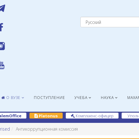
О ВУЗЕ
ПОСТУПЛЕНИЕ
УЧЕБА
НАУКА
МАХА
alemOffice
Platonus
Комплаенс-офицер
Уполн
rised
Антикоррупционная комиссия