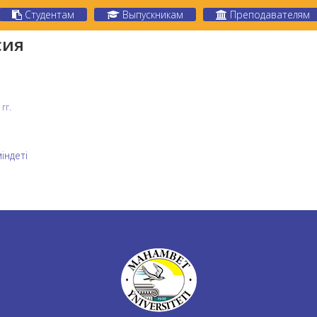
Студентам
Выпускникам
Преподавателям
сия
гг.
індеті