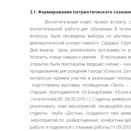
2.1. Формирование патриотического сознан
Воспитательный отдел провел встречу со студентами, обучающимися по программе «Серпін-2050». Цель: провести разъяснение по учебно-научно-воспитательной работе для обучаемых. В течение 2-х часов студентам было разъяснено о правилах поведения в вузе, сроке обучения, были даны ответы на все вопросы. Были проведены выборы на альтернативной основе главного Сардара. Беседа была необходима для обучаемых, впервые выборы прошли на демократической основе главного Сардара Серпін ЗКГУ.(28.08.2015 г.). Центр «Махамбет» (руководитель, профессор Кыдыршаев А.С. ) провел месячник, посвященный Дню языков. Цель: реализовать программу по развитию государственного языка в РК. Проведенные мероприятия должны упрочить знания и дать возможность получить новые навыки и умения. В программу включены: подготовка докладов, конкурсы на поэтическое произведение, эссе, подготовка литературных вечеров. На открытии были приглашены ведущие ученые – казаховеды. (03.09.-3.10.2015 г.). Студенты университета приняли участие в торжественном мероприятии, посвященном празднованию дня рождения города Уральска. Цель: приобрести опыт организации мероприятии, требующих массового участия. Студенты 1-х, 2-х курсов с большим интересом приняли участие в реализации театрализованного представления. На коцерт были приглашены Группа «МузАрт». (05.09.2015 г.). Ко дню города была подготовлена выставка, посвященная «Экспо – 2017». Цель: принять участие в работе выставки вместе с организациями образования. Выставку подготовили старшие преподаватели А.К.Базарбаева, А.Есенгалиева. Ответственный за проведение выставки Исатаев М.И. Выставочные материалы вызвали интерес посетителей.(05.-06.09.2015 г.). Студенты университета приняли участие в работе круглого стола по вопросу реализации Плана нации «100 конкретных шагов». Цель: реализовать план мероприятий, касающейся реализации «100 конкретных шагов», а именно 88 шага: «Идентичность и единство». На встрече присутствовали студенты клуба «Достык», созданного при университете. Участники круглого стола обменялись опытом, проводимом в этом направлении, наметили комплекс мероприятий по развертыванию конкретных действий среди молодежи. Члены университетского клуба «Достык» получили возможность рассказать о проводимой работе и поделиться с планами работы.(11.09.2015 г.). Студенты университета приняли участие во встрече с представителями молодежного крыла «Жас Отан». Цель: в процессе встречи приобрести опыт работы в молодежной организации. Студенты университета получили хорошую консультацию по вопросам жизнедеятельности молодежного крыла «Жас Отан», выразили желание в дальнейшем принимать активное участие в мероприятиях, проводимых по линии «Жас Отан». Молодежь университета патриотически настроена на выполнение задач, поставленных Главой государства на III-ьем съезде «Жас Отан».(14.09.2015 г.). Центр «Махамбет» ЗКГУ организовал научную экспедицию в Актюбинскую область, Хобдинский район, где захоронен казахский батыр Исатай Тайманов. Цель: почтить память батыра 