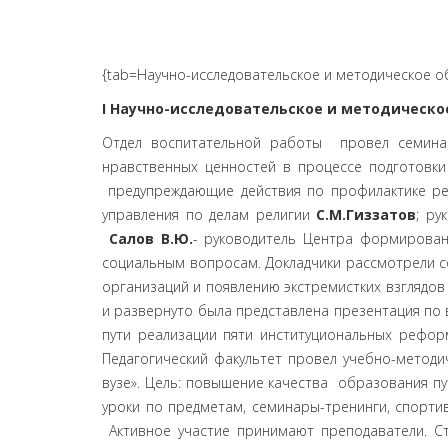
{tab=Научно-исследовательское и методическое о
I Научно-исследовательское и методическо
Отдел воспитательной работы провел семинар
нравственных ценностей в процессе подготовки
предупреждающие действия по профилактике ре
управления по делам религии
С.М.Гиззатов
; ру
Салов В.Ю.
- руководитель Центра формирова
социальным вопросам. Докладчики рассмотрели с
организаций и появлению экстремистких взглядо
и развернуто была представлена презентация по 
пути реализации пяти институциональных рефо
Педагогический факультет провел учебно-метод
вузе». Цель: повышение качества образования п
уроки по предметам, семинары-тренинги, спорти
Активное участие принимают преподаватели. Ст