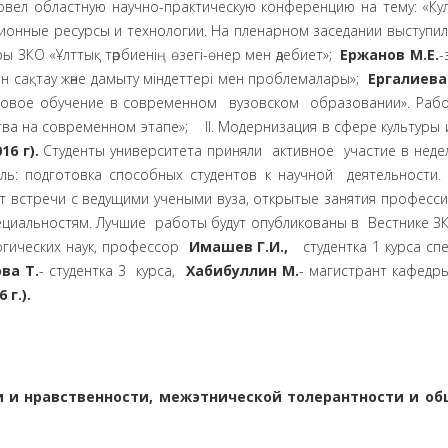
овел областную научно-практическую конференцию на тему: «Кул
онные ресурсы и технологии. На пленарном заседании выступил
ы ЗКО «Ұлттық тәрбиенің өзегі-өнер мен әдебиет»;
Ержанов М.Е.
-
асын сақтау және дамыту міндеттері мен проблемалары»;
Ергалиева 
овое обучение в современном вузовском образовании». Работа
тва на современном этапе»; II. Модернизация в сфере культуры и 
16 г).
Студенты университета приняли активное участие в неде
ль: подготовка способных студентов к научной деятельности.
т встречи с ведущими учеными вуза, открытые занятия професси
ециальностям. Лучшие работы будут опубликованы в Вестнике ЗК
огических наук, профессор
Имашев Г.И.,
студентка 1 курса сп
ва Т.
- студентка 3 курса,
Хабибуллин М.
- магистрант кафедр
 г.).
 и нравственности, межэтнической толерантности и об