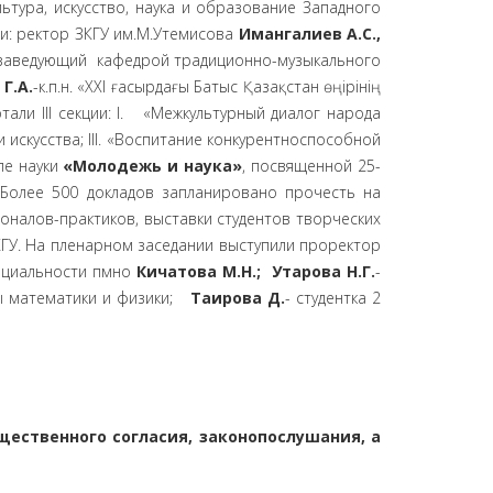
ьтура, искусство, наука и образование Западного
и: ректор ЗКГУ им.М.Утемисова
Имангалиев А.С.,
заведующий кафедрой традиционно-музыкального
Г.А.
-к.п.н. «XXI ғасырдағы Батыс Қазақстан өңірінің
ли III секции: I. «Межкультурный диалог народа
искусства; III. «Воспитание конкурентноспособной
ле науки
«Молодежь и наука»
, посвященной 25-
 Более 500 докладов запланировано прочесть на
оналов-практиков, выставки студентов творческих
ГУ. На пленарном заседании выступили проректор
ециальности пмно
Кичатова М.Н.; Утарова Н.Г.
-
ы математики и физики;
Таирова Д.
- студентка 2
щественного согласия, законопослушания, а