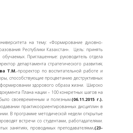
ниверситета на тему: «Формирование духовно-
азования Республики Казахстан». Цель: принять
обучаемых. Приглашенные: руководитель отдела
иректор департамента стратегического развития;
а Т.М.
-проректор по воспитательной работе и
торы, способствующие процветанию деструктивных
 о формировании здорового образа жизни. Широко
документа Плана нации – 100 конкретных шагов на
 было своевременным и полезным.
(06.11.2015 г.).
подавании практикоориентированных дисциплин в
ании. В программе методической недели открытые
роводят встречи со студентами, работадателями.
ытых занятиях, проводимых преподавателями
.(23-