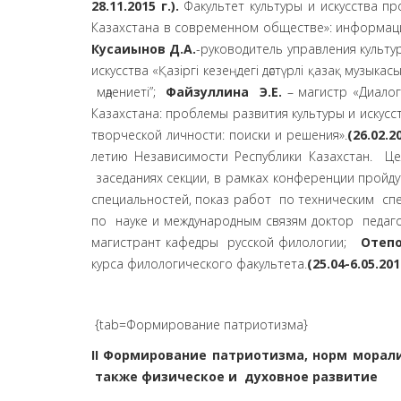
28.11.2015 г.).
Факультет культуры и искусства пр
Казахстана в современном обществе»: информаци
Кусаиынов Д.А.
-руководитель управления культур
искусства «Қазіргі кезеңдегі дәстүрлі қазақ музык
мәдениеті”;
Файзуллина Э.Е.
– магистр «Диалог
Казахстана: проблемы развития культуры и искусс
творческой личности: поиски и решения».
(26.02.20
летию Независимости Республики Казахстан. Це
заседаниях секции, в рамках конференции пройду
специальностей, показ работ по техническим сп
по науке и международным связям доктор педаг
магистрант кафедры русской филологии;
Отепо
курса филологического факультета.
(25.04-6.05.2016
{tab=Формирование патриотизма}
II Формирование патриотизма, норм морали
также физическое и духовное развитие