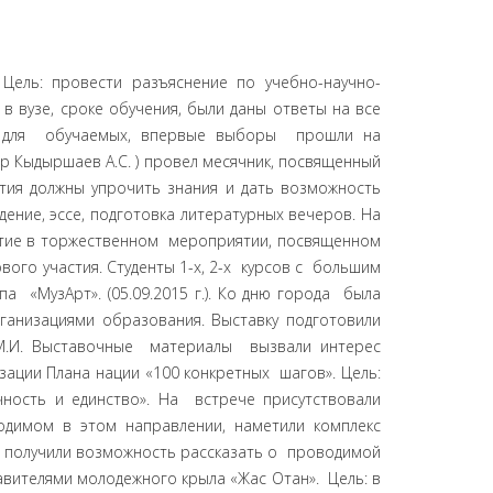
ия почвенных покровов на газодобывающем комбинате, использование нефтяных продуктов на производстве. Для студентов данное мероприятие дает возможность узнать о видном ученом В.В.Иванове, о его школе, о направлениях в работе.(25.09.2015 г.). Факультет истории, экономики и права провел мероприятие, посвященное Дню языков «Тіл мәртебесі-ел мәртебесі». Цель: провести мероприятие для студентов, расширить кругозор, дать сведения, которые будут необходимы в профессиональной деятельности. Преподаватели и студенты подготовили мероприятие, касающиеся развитию языка в Республике Казахстан. В программе: доклады ученых, литературно-музыкальная коспозиция «Қазақ тілім-менің айбыным». Мероприятие необходимо для обучаемых в последующем для их будущего -становления личности. (26.09.2015 г.). Проректор по воспитательной работе и социальным вопросам Даришева Т.М. приняла участие в работе круглого стола на тему: «Казахстан и международное образование: перспективы взамодействия», в работе семинара совещания «Серпін-2050», который провел координатор программы Абенов М.А. в г.Астане. Цель: принять участие, получить опыт по работе с участниками программы «Мәңгілік ел жастары - индустрияға». На семинар-совещании были затронуты вопросы о предоставлении образовательных услуг участникам республиканской программы «Серпін-2050», даны рекомендации по дальнейшей работе с обучаемыми по программе «Серпін-2050». По окончании мероприятия был подписан меморандум с Палатой предпринимателей Атамекен. В меморандуме подчеркивается, что важной задачей является подготовка востребованных кадров вузами РК и последующее трудоустройство выпускников данной программы. Полученные рекомендации будут использованы в работе с участниками программы.(26-30.09.2015 г.). Студенты университета приняли участие в мероприятие, посвященном Дню языков в рамках Года Ассамблеи, посвященного 95-летию Ж.Молдагалиева, который прошел в универсальной библиотеке им.Ж.Молдагалиева. Цель: принять участие для приобретения опыта. Студенты ежегодно участвуют в «Жубановских чтениях» получают оценку за достигнутые успехи, познают в ходе мероприятии множество новых граней поэта. Образ поэта Ж.Молдагалиева является ярким примером для будущих профессионалов.(05.10.2015 г.). Педагогический факультет провел праздичное мероприятие «Ұстаз-аты биік, әрі мәңгілік». Цель: обеспечить преемственность в подготовке кадров, подчеркнуть важность профессии Учителя. Праздничное мероприятие проходило с участием ветеранов-педагогов, которые посвятили свою жизнь профессии Учителя. Привить все качества, присущие благородной профессии Учителя. Воспитать любовь и ответственность за избранное дело.(30.09.2015 г.). Центр «Махамбет» провел декаду, посвященную формированию патриотичных профессионалов. В цикл мероприятий вошли: интеллектуальный шоу, вечер кюев произведений Махамбета; айтыс молодых акынов; фото-выставка «По следам великого батыра Махамбета»; методический семинар. Цель: вовлечь студентов в мир Махамбета, воспитать патриотов, любя