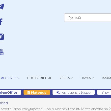
О ВУЗЕ
ПОСТУПЛЕНИЕ
УЧЕБА
НАУКА
МАХА
alemOffice
Platonus
Комплаенс-офицер
Уполн
rised
захстанском государственном университете им.М.Утемисова за 2