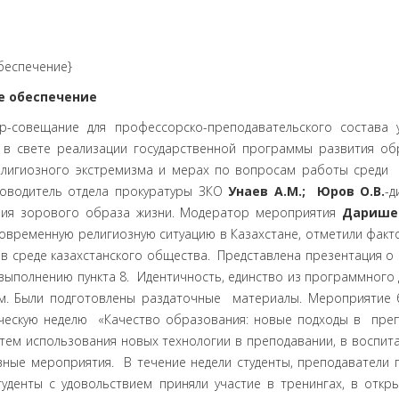
беспечение}
е обеспечение
-совещание для профессорско-преподавательского состава у
 в свете реализации государственной программы развития обр
лигиозного экстремизма и мерах по вопросам работы среди 
ководитель отдела прокуратуры ЗКО
Унаев А.М.; Юров О.В.
-д
ния зорового образа жизни. Модератор мероприятия
Даришев
овременную религиозную ситуацию в Казахстане, отметили фак
в в среде казахстанского общества. Представлена презентация
выполнению пункта 8. Идентичность, единство из программного 
рм. Были подготовлены раздаточные материалы. Мероприятие
ическую неделю «Качество образования: новые подходы в пре
утем использования новых технологии в преподавании, в воспит
вные мероприятия. В течение недели студенты, преподаватели п
уденты с удовольствием приняли участие в тренингах, в откр