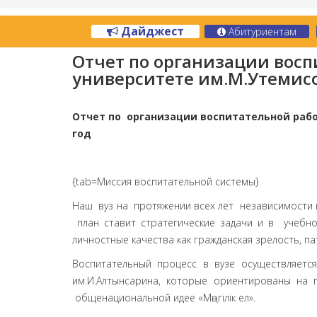
Дайджест
Абитуриентам
Отчет по организации восп
университете им.М.Утемисо
Отчет по организации воспитательной ра
год
{tab=Миссия воспитательной системы}
Наш вуз на протяжении всех лет независимости
план ставит стратегические задачи и в учебн
личностные качества как гражданская зрелость, па
Воспитательный процесс в вузе осуществляе
им.И.Алтынсарина, которые ориентированы на 
общенациональной идее «Мәңгілік ел».