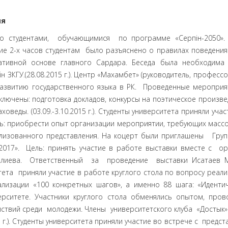
ия
Исатая Тайманова, научить студентов быть истинными патриотами своей земли. Экспедиция «Бабалар тарихына тағзым» была сформирована из числа общественных деятелей, поэтов, ученых, студентов университета. Группа присутствовала на открытии бюста, посвященного батыру И.Тайманову, затем посетила мавзолей-захоронение. В состав делегации вошли: Жайсан Акбай, Берген М., Сафуллин Ж., Гайсагали Сейтак, Шуйншалиева М., Казбек Күттымұратұлы, А.С.Кыдыршаев, С.Г.Шарабасов, 17 студентов-представители 6-ти факультетов. По окончании работы экспедиции в СМИ вышли статьи о поездке, были размещены отзывы на сайте ЗКГУ. В целом данное мероприятие способствовало упрочению позиций по формированию казахстанского патриотизма. Мероприятие было приурочено 550 –летию казахского ханства.(18.09.2015 г.). Преподаватели и студенты приняли участие в торжественном мероприятии, посвященном открытию бюста видному государственному деятелю Д.А.Кунаеву. Цель: знать больше сведении по истории РК, о вкладе государственных деятелей в развитие и становление государства. На митинге выступили общественные деятели: Ж. Акбай, президент фонда Д.А.Кунаева Н.Изтлеу, студент ЗКАТУ им.Жангир- хана прочитал своё сочинение в стихотворной форме.(19.09.2015 г.). Студенты университета приняли участие в работе круглого стола «Қазақстанның болашағы-қазақ тілінде». Цель: принять участие в работе круглого стола по актуальным вопросам развития государственного языка в Республике Казахстан. В работе круглого стола приняли участие студенты и преподаватели филологического факультета. Вопросы, расматриваемые на круглом столе, касались развития языковой политики в Республике Казахстан. Студенты получили информацию о мерах, принимаемых в стране по развитию языковой политики. (22.09.2015 г.). Студенты университета приняли участие во встрече участников республиканской акции «Ұлы дала елі», посвященном 550-летию казахского ханства. Цель: принять активное участие в мероприятии, которое проходит в год 550-летию казахского ханства. Студенты приветствовали участников республиканской акции, в числе которых государственные, общественные деятели, поэты, ученые. На митинге выступил заместитель акима области Макен Б.М. призвал молодежь быть в центре всех исторических дел, связанных с знаменательными датами основания государственности. Такие мероприятия вызывают чувство гордости за свою страну.(21.09.2015 г.). Студенты университета приняли участие в юбилейном мероприятии, посвященном 90-летию Х.А.Сафина, который состоялся в областной филармонии. Цель: на примере известных, заслуженных в области деятелей воспитать молодое поколение. Жизнь Х.А.Сафина является примером для молодежи. Ветеран Великой Отечественной войны, общественный деятель, учитель по профессии Х.А.Сафин в данное время является активным членом Совета ветеранов области. Свой 90-летний юбилей встретил с большими успехами в трудовом, жизненном пути. Его биография- яркий пример для молодежи. Студенты с восхищением восприняли трудовой и творческий путь ветерана войны и тыла Сафина Х.А. - как примера в их будущем.(22.09.2015 г.). Студенты и преподаватели приняли участие в областной научно-практической конференции «Мәңгілік ел жалпы ұлттық идеясы-тұрақты дамудың кепілі». Цель: получить информацию по данной теме, расширить круг знаний. Выступление ученых, общественных деятелей по теме сохранения мира, согласия весьма актуальны при формировании личности будущего профессионала. Полученный опыт будет востребован в процессе обучения и становления его как специалиста.(25.09.2015 г.). В университете прошли ежегодные «Ивановские чтения-2015» на базе естественно-географического факультета. Цель: обеспечить преемственность между поколениями, продолжить формы работы ведущего ученого В.В.Иванова, совершенствовать методы исследования с точки зрения современной науки. Доклады ученых, представленные на конференцию актуальны, это исследован