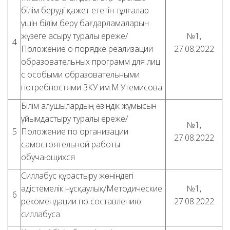
білім беруді қажет ететін тұлғалар
үшін білім беру бағдарламаларын
жүзеге асыру туралы ереже/
№1,
4
Положение о порядке реализации
27.08.2022
образовательных программ для лиц
с особыми образовательными
потребностями ЗКУ им.М.Утемисова
Білім алушылардың өзіндік жұмысын
ұйымдастыру туралы ереже/
№1,
5
Положение по организации
27.08.2022
самостоятельной работы
обучающихся
Силлабус құрастыру жөніндегі
әдістемелік нұсқаулық/Методические
№1,
6
рекомендации по составлению
27.08.2022
силлабуса