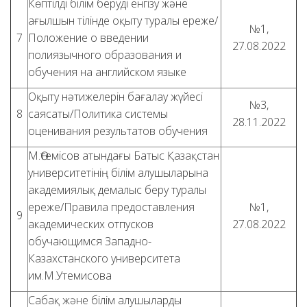
Көптілді білім беруді енгізу және
ағылшын тілінде оқыту туралы ереже/
№1,
7
Положение о введении
27.08.2022
полиязычного образования и
обучения на английском языке
Оқыту нәтижелерін бағалау жүйесі
№3,
8
саясаты/Политика системы
28.11.2022
оценивания результатов обучения
М.Өтемісов атындағы Батыс Қазақстан
университетінің білім алушыларына
академиялық демалыс беру туралы
ереже/Правила предоставления
№1,
9
академических отпусков
27.08.2022
обучающимся Западно-
Казахстанского университета
им.М.Утемисова
Сабақ және білім алушыларды