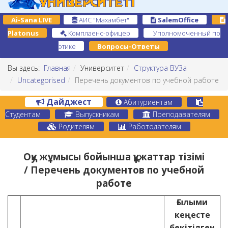
Ai-Sana LIVE
АИС "Махамбет"
SalemOffice
Platonus
Комплаенс-офицер
Уполномоченный по
этике
Вопросы-Ответы
Вы здесь:
Главная
Университет
Структура ВУЗа
Uncategorised
Перечень документов по учебной работе
Дайджест
Абитуриентам
Студентам
Выпускникам
Преподавателям
Родителям
Работодателям
Оқу жұмысы бойынша құжаттар тізімі
/ Перечень документов по учебной
работе
Ғылыми
кеңесте
бекітілген