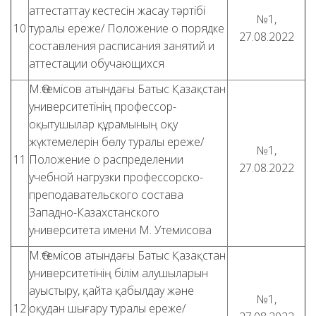
аттестаттау кестесін жасау тәртібі
№1,
10
туралы ереже/ Положение о порядке
27.08.2022
составления расписания занятий и
аттестации обучающихся
М.Өтемісов атындағы Батыс Қазақстан
университетінің профессор-
оқытушылар құрамының оқу
жүктемелерін бөлу туралы ереже/
№1,
11
Положение о распределении
27.08.2022
учебной нагрузки профессорско-
преподавательского состава
Западно-Казахстанского
университета имени М. Утемисова
М.Өтемісов атындағы Батыс Қазақстан
университетінің білім алушыларын
ауыстыру, қайта қабылдау және
№1,
12
оқудан шығару туралы ереже/