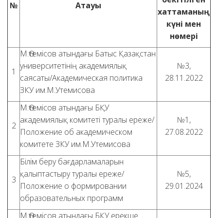
№
Атауы
хаттаманың
күні мен
нөмері
М.Өтемісов атындағы Батыс Қазақстан
университетінің академиялық
№3,
1
саясаты/Академическая политика
28.11.2022
ЗКУ им.М.Утемисова
М.Өтемісов атындағы БҚУ
академиялық комитеті туралы ереже/
№1,
2
Положение об академическом
27.08.2022
комитете ЗКУ им.М.Утемисова
Білім беру бағдарламаларын
қалыптастыру туралы ереже/
№5,
3
Положение о формировании
29.01.2024
образовательных программ
М.Өтемісов атындағы БҚУ ерекше