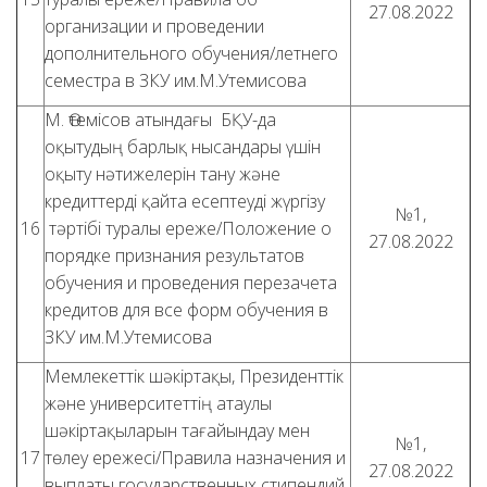
27.08.2022
организации и проведении
дополнительного обучения/летнего
семестра в ЗКУ им.М.Утемисова
М. Өтемісов атындағы БҚУ-да
оқытудың барлық нысандары үшін
оқыту нәтижелерін тану және
кредиттерді қайта есептеуді жүргізу
№1,
16
тәртібі туралы ереже/Положение о
27.08.2022
порядке признания результатов
обучения и проведения перезачета
кредитов для все форм обучения в
ЗКУ им.М.Утемисова
Мемлекеттік шәкіртақы, Президенттік
және университеттің атаулы
шәкіртақыларын тағайындау мен
№1,
17
төлеу ережесі/Правила назначения и
27.08.2022
выплаты государственных стипендий,