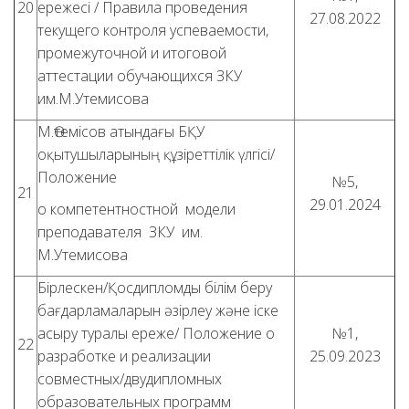
20
ережесі / Правила проведения
27.08.2022
текущего контроля успеваемости,
промежуточной и итоговой
аттестации обучающихся ЗКУ
им.М.Утемисова
М.Өтемісов атындағы БҚУ
оқытушыларының құзіреттілік үлгісі/
Положение
№5,
21
29.01.2024
о компетентностной модели
преподавателя ЗКУ им.
М.Утемисова
Бірлескен/Қосдипломды білім беру
бағдарламаларын әзірлеу және іске
асыру туралы ереже/ Положение о
№1,
22
разработке и реализации
25.09.2023
совместных/двудипломных
образовательных программ