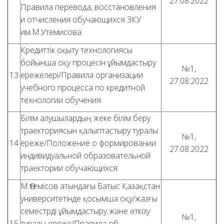
27.08.2022
Правила перевода, восстановления
и отчисления обучающихся ЗКУ
им.М.Утемисова
Кредиттік оқыту технологиясы
бойынша оқу процесін ұйымдастыру
№1,
13
ережелері/Правила организации
27.08.2022
учебного процесса по кредитной
технологии обучения
Білім алушылардың жеке білім беру
траекториясын қалыптастыру туралы
№1,
14
ереже/Положение о формировании
27.08.2022
индивидуальной образовательной
траектории обучающихся
М.Өтемісов атындағы Батыс Қазақстан
университетінде қосымша оқу/жазғы
семестрді ұйымдастыру және өткізу
№1,
15
туралы ереже/Правила об