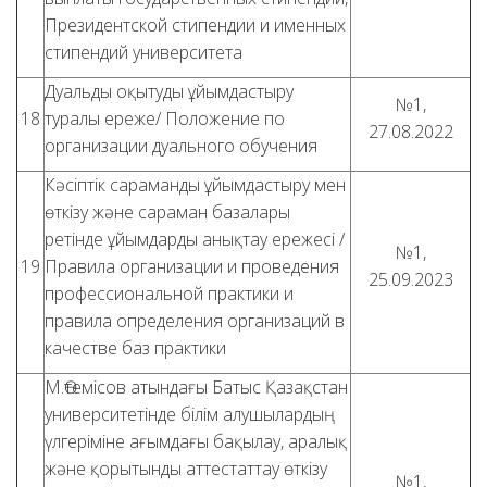
Президентской стипендии и именных
стипендий университета
Дуальды оқытуды ұйымдастыру
№1,
18
туралы ереже/ Положение по
27.08.2022
организации дуального обучения
Кәсіптік сараманды ұйымдастыру мен
өткізу және сараман базалары
ретінде ұйымдарды анықтау ережесі /
№1,
19
Правила организации и проведения
25.09.2023
профессиональной практики и
правила определения организаций в
качестве баз практики
М.Өтемісов атындағы Батыс Қазақстан
университетінде білім алушылардың
үлгеріміне ағымдағы бақылау, аралық
және қорытынды аттестаттау өткізу
№1,