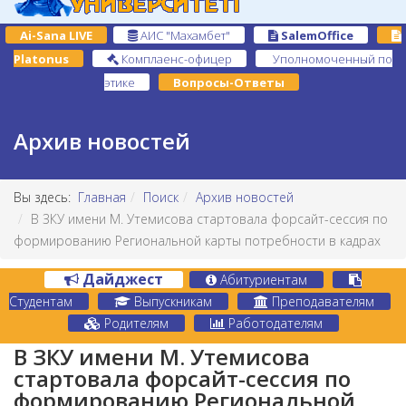
Ai-Sana LIVE
АИС "Махамбет"
SalemOffice
Platonus
Комплаенс-офицер
Уполномоченный по
этике
Вопросы-Ответы
Архив новостей
Вы здесь:
Главная
Поиск
Архив новостей
В ЗКУ имени М. Утемисова стартовала форсайт-сессия по
формированию Региональной карты потребности в кадрах
Дайджест
Абитуриентам
Студентам
Выпускникам
Преподавателям
Родителям
Работодателям
В ЗКУ имени М. Утемисова
стартовала форсайт-сессия по
формированию Региональной