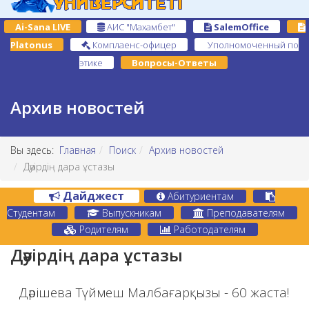
Ai-Sana LIVE
АИС "Махамбет"
SalemOffice
Platonus
Комплаенс-офицер
Уполномоченный по
этике
Вопросы-Ответы
Архив новостей
Вы здесь:
Главная
Поиск
Архив новостей
Дәуірдің дара ұстазы
Дайджест
Абитуриентам
Студентам
Выпускникам
Преподавателям
Родителям
Работодателям
Дәуірдің дара ұстазы
Дәрішева Түймеш Малбағарқызы - 60 жаста!