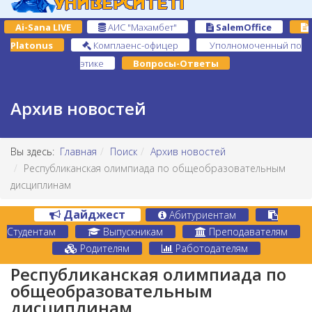
Ai-Sana LIVE
АИС "Махамбет"
SalemOffice
Platonus
Комплаенс-офицер
Уполномоченный по
этике
Вопросы-Ответы
Архив новостей
Вы здесь:
Главная
Поиск
Архив новостей
Республиканская олимпиада по общеобразовательным
дисциплинам
Дайджест
Абитуриентам
Студентам
Выпускникам
Преподавателям
Родителям
Работодателям
Республиканская олимпиада по
общеобразовательным
дисциплинам