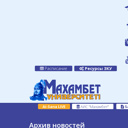
Расписание
Ресурсы ЗКУ
Ai-Sana LIVE
АИС "Махамбет"
S
Архив новостей