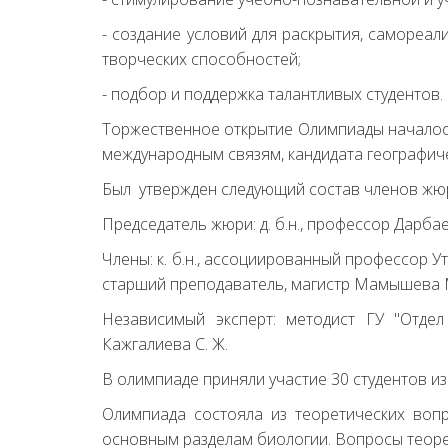
- создание условий для раскрытия, самореа
творческих способностей;
- подбор и поддержка талантливых студентов.
Торжественное открытие Олимпиады началось 
международным связям, кандидата географиче
Был утвержден следующий состав членов жю
Председатель жюри: д. б.н., профессор Дарбаев
Члены: к. б.н., ассоциированный профессор Ут
старший преподаватель, магистр Мамышева М. 
Независимый эксперт: методист ГУ "Отдел
Кажгалиева С. Ж.
В олимпиаде приняли участие 30 студентов из
Олимпиада состояла из теоретических вопр
основным разделам биологии. Вопросы теорет