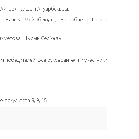
; Айтбек Талшын Ануарбекызы.
к Назым Мейірбекқызы; Назарбаева Газиза
ахметова Шырын Серікқызы.
м победителей! Все руководители и участники
факультета 8, 9, 15.