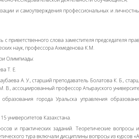
лизации и самоутверждения профессиональных и личностны
с приветственного слова заместителя председателя правл
ских наук, профессора Ахмеденова К.М.
ри Олимпиады:
а Т. Е.
аубаева А. У., старший преподаватель Болатова К. Б., стар
В., ассоциированный профессор Атырауского университета и
 образования города Уральска управления образовани
 15 университетов Казахстана.
осов и практических заданий. Теоретические вопросы 
ического тура включали дисциплины вопросы из курсов «А