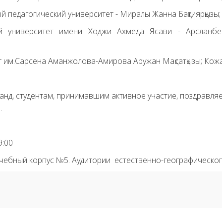
й педагогический университет - Миралы Жанна Бақтиярқызы
ий университет имени Ходжи Ахмеда Ясави - Арсланбе
т им.Сарсена Аманжолова-Амирова Аружан Мақсатқызы; Кож
д, студентам, принимавшим активное участие, поздравляе
.
9:00
учебный корпус №5. Аудитории естественно-географического 