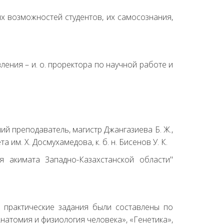
х возможностей студентов, их самосознания,
ения – и. о. проректора по научной работе и
ший преподаватель, магистр Джангазиева Б. Ж.,
м. Х. Досмухамедова, к. б. н. Бисенов У. К.
я акимата Западно-Казахстанской области"
и практические задания были составлены по
натомия и физиология человека», «Генетика»,