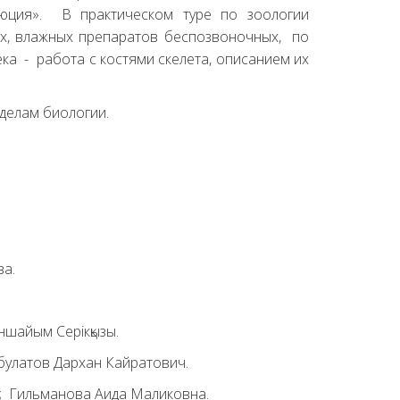
олюция». В практическом туре по зоологии
х, влажных препаратов беспозвоночных, по
ка - работа с костями скелета, описанием их
делам биологии.
ва.
ншайым Серікқызы.
булатов Дархан Кайратович.
а; Гильманова Аида Маликовна.