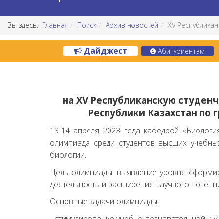
Вы здесь:
Главная
Поиск
Архив новостей
XV Республикан
Дайджест
Абитуриентам
на XV Республиканскую студен
Республики Казахстан по 
13-14 апреля 2023 года кафедрой «Биологи
олимпиада среди студентов высших учебных
биологии.
Цель олимпиады: выявление уровня сформир
деятельность и расширения научного потенц
Основные задачи олимпиады:
- стимулирование учебно-познавательной и 