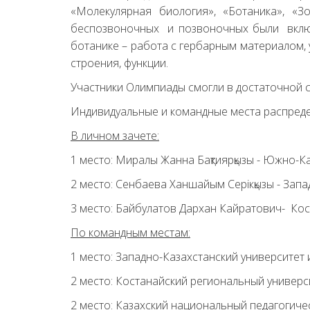
«Молекулярная биология», «Ботаника», «З
беспозвоночных и позвоночных были включ
ботанике – работа с гербарным материалом, 
строения, функции.
Участники Олимпиады смогли в достаточной 
Индивидуальные и командные места распред
В личном зачете:
1 место: Миралы Жанна Бақтиярқызы - Южно-К
2 место: Сенбаева Ханшайым Серікқызы - Запа
3 место: Байбулатов Дархан Кайратович- Кос
По командным местам:
1 место: Западно-Казахстанский университет 
2 место: Костанайский региональный универс
2 место: Казахский национальный педагогиче