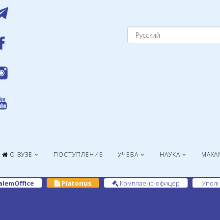
О ВУЗЕ
ПОСТУПЛЕНИЕ
УЧЕБА
НАУКА
МАХА
alemOffice
Platonus
Комплаенс-офицер
Уполн