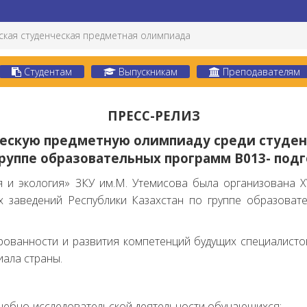
ская студенческая предметная олимпиада
Студентам
Выпускникам
Преподавателям
ПРЕСС-РЕЛИЗ
ческую предметную олимпиаду среди студе
группе образовательных программ В013- под
я и экология» ЗКУ им.М. Утемисова была организована X
 заведений Республики Казахстан по группе образоват
ованности и развития компетенций будущих специалисто
иала страны.
учебно-исследовательской деятельности обучающихся;