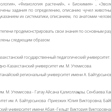
оология», «Физиология растений», « Биохимия» , «Эв
ены задания по определению, описанию чучел животны
указанием их систематики, описанием, по анатомии челове
степени продемонстрировать свои знания по основным раз
елены следующим образом:
азахстанский государственный педагогический университет.
дно-Казахстанский университет им. М. Утемисова.
танайский региональный университет имени А. Байтурсыно
им. М. Утемисова - Гатау Айсана Қалиоллақызы; Сенбаева Ха
итет им. А. Байтурсынова -Приезжих Юлия Викторовна; Бай
ский университет имени Абая -Гельдт Виктория Викторовн