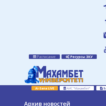
Расписание
Ресурсы ЗКУ
Ai-Sana LIVE
АИС "Махамбет"
S
Архив новостей