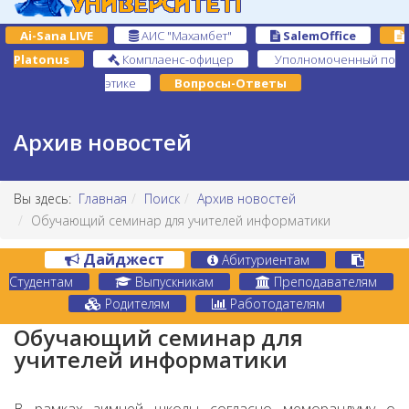
Ai-Sana LIVE
АИС "Махамбет"
SalemOffice
Platonus
Комплаенс-офицер
Уполномоченный по
этике
Вопросы-Ответы
Архив новостей
Вы здесь:
Главная
Поиск
Архив новостей
Обучающий семинар для учителей информатики
Дайджест
Абитуриентам
Студентам
Выпускникам
Преподавателям
Родителям
Работодателям
Обучающий семинар для
учителей информатики