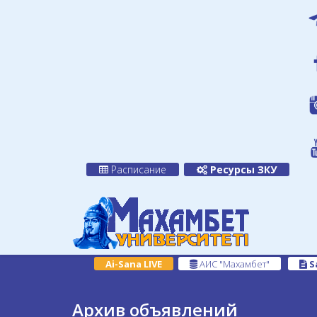
Расписание
Ресурсы ЗКУ
Ai-Sana LIVE
АИС "Махамбет"
S
Архив объявлений