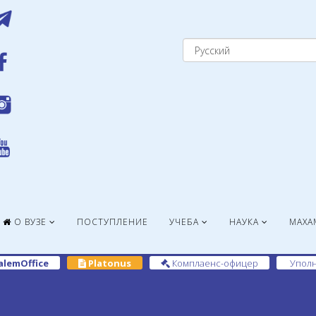
О ВУЗЕ
ПОСТУПЛЕНИЕ
УЧЕБА
НАУКА
МАХА
alemOffice
Platonus
Комплаенс-офицер
Уполн