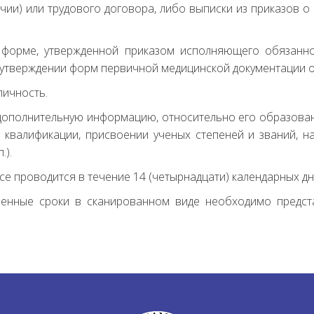
ичии) или трудового договора, либо выписки из приказов 
о форме, утвержденной приказом исполняющего обязанн
б утверждении форм первичной медицинской документации 
личность.
 дополнительную информацию, относительно его образова
 квалификации, присвоении ученых степеней и званий, на
.).
рсе проводится в течение 14 (четырнадцати) календарных д
енные сроки в сканированном виде необходимо представ