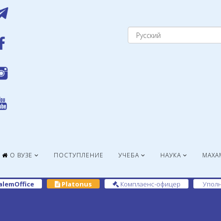
О ВУЗЕ
ПОСТУПЛЕНИЕ
УЧЕБА
НАУКА
МАХА
alemOffice
Platonus
Комплаенс-офицер
Уполн