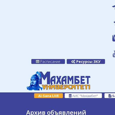
Расписание
Ресурсы ЗКУ
Ai-Sana LIVE
АИС "Махамбет"
S
Архив объявлений