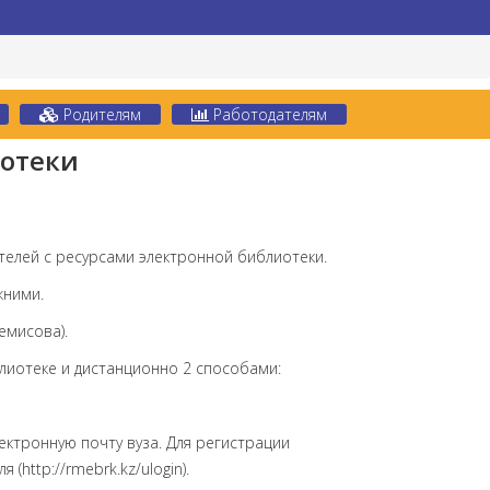
Родителям
Работодателям
иотеки
елей с ресурсами электронной библиотеки.
жними.
емисова).
лиотеке и дистанционно 2 способами:
ектронную почту вуза. Для регистрации
http://rmebrk.kz/ulogin).