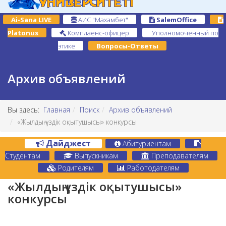
Ai-Sana LIVE
АИС "Махамбет"
SalemOffice
Platonus
Комплаенс-офицер
Уполномоченный по
этике
Вопросы-Ответы
Архив объявлений
Вы здесь:
Главная
Поиск
Архив объявлений
«Жылдың үздік оқытушысы» конкурсы
Дайджест
Абитуриентам
Студентам
Выпускникам
Преподавателям
Родителям
Работодателям
«Жылдың үздік оқытушысы»
конкурсы