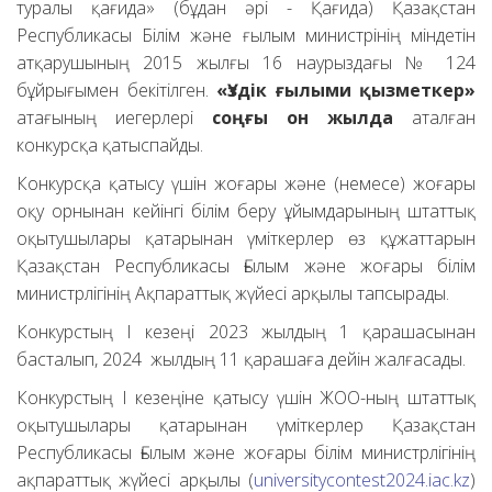
туралы қағида» (бұдан әрі - Қағида) Қазақстан
Республикасы Білім және ғылым министрінің міндетін
атқарушының 2015 жылғы 16 наурыздағы № 124
бұйрығымен бекітілген.
«Үздік ғылыми қызметкер»
атағының иегерлері
соңғы он жылда
аталған
конкурсқа қатыспайды.
Конкурсқа қатысу үшін жоғары және (немесе) жоғары
оқу орнынан кейінгі білім беру ұйымдарының штаттық
оқытушылары қатарынан үміткерлер өз құжаттарын
Қазақстан Республикасы Ғылым және жоғары білім
министрлігінің Ақпараттық жүйесі арқылы тапсырады.
Конкурстың I кезеңі 2023 жылдың 1 қарашасынан
басталып, 2024 жылдың 11 қарашаға дейін жалғасады.
Конкурстың I кезеңіне қатысу үшін ЖОО-ның штаттық
оқытушылары қатарынан үміткерлер Қазақстан
Республикасы Ғылым және жоғары білім министрлігінің
ақпараттық жүйесі арқылы (
universitycontest2024.iac.kz
)