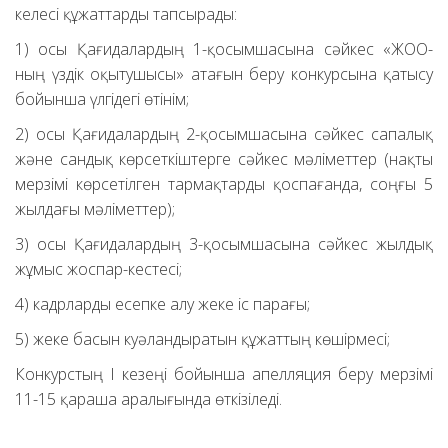
келесі құжаттарды тапсырады:
1) осы Қағидалардың 1-қосымшасына сәйкес «ЖОО-
ның үздік оқытушысы» атағын беру конкурсына қатысу
бойынша үлгідегі өтінім;
2) осы Қағидалардың 2-қосымшасына сәйкес сапалық
және сандық көрсеткіштерге сәйкес мәліметтер (нақты
мерзімі көрсетілген тармақтарды қоспағанда, соңғы 5
жылдағы мәліметтер);
3) осы Қағидалардың 3-қосымшасына сәйкес жылдық
жұмыс жоспар-кестесі;
4) кадрларды есепке алу жеке іс парағы;
5) жеке басын куәландыратын құжаттың көшірмесі;
Конкурстың I кезеңі бойынша апелляция беру мерзімі
11-15 қараша аралығында өткізіледі.