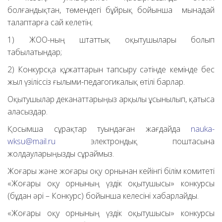
болғандықтан, төмендегі бұйрық бойынша мынадай
талаптарға сай келетін;
1) ЖОО-ның штаттық оқытушылары болып
табылатындар;
2) Конкурсқа құжаттарын тапсыру сәтінде кемінде бес
жыл үзіліссіз ғылыми-педагогикалық өтілі барлар.
Оқытушылар деканаттарыңыз арқылы ұсынылып, қатыса
аласыздар.
Қосымша сұрақтар туындаған жағдайда
nauka-
wksu@mail.ru
электрондық поштасына
жолдауларыңызды сұраймыз.
Жоғары және жоғары оқу орнынан кейінгі білім комитеті
«Жоғары оқу орнының үздік оқытушысы» конкурсы
(бұдан әрі – Конкурс) бойынша келесіні хабарлайды.
«Жоғары оқу орнының үздік оқытушысы» конкурсы