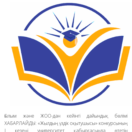
Ғылым және ЖОО-дан кейінгі дайындық бөлімі
ХАБАРЛАЙДЫ: «Жылдың үздік оқытушысы» конкурсының
І кезеңі университет қабырғасында өтетін