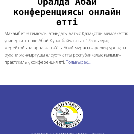
Оралда Абай
конференциясы онлайн
өтті
Махамбет Өтемісұлы атындағы Батыс Қазақстан мемлекеттік
университетінде Абай Құнанбайұлының 175 жылдық
мерейтойына арналған «Ұлы Абай мұрасы – өскелең ұрпақты
рухани жаңғыртушы әлеует» атты республикалық ғылыми-
практикалық конференция өтті.
Толығырақ...