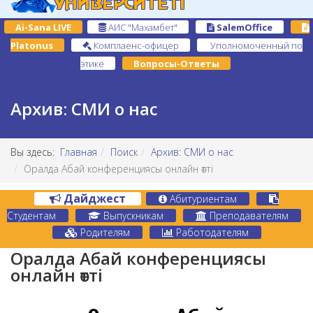
Ai-Sana LIVE
АИС "Махамбет"
SalemOffice
Platonus
Комплаенс-офицер
Уполномоченный по
этике
Вопросы-Ответы
Архив: СМИ о нас
Вы здесь:
Главная
Поиск
Архив: СМИ о нас
Оралда Абай конференциясы онлайн өтті
Дайджест
Абитуриентам
Студентам
Выпускникам
Преподавателям
Родителям
Работодателям
Оралда Абай конференциясы
онлайн өтті