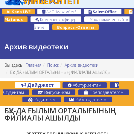
Ai-Sana LIVE
АИС "Махамбет"
SalemOffice
Platonus
Комплаенс-офицер
Уполномоченный по
этике
Вопросы-Ответы
Архив видеотеки
Вы здесь:
Главная
Поиск
Архив видеотеки
БҚУ-ДА ҒЫЛЫМ ОРТАЛЫҒЫНЫҢ ФИЛИАЛЫ АШЫЛДЫ
Дайджест
Абитуриентам
Студентам
Выпускникам
Преподавателям
Родителям
Работодателям
БҚУ-ДА ҒЫЛЫМ ОРТАЛЫҒЫНЫҢ
ФИЛИАЛЫ АШЫЛДЫ
ЗЕРТТЕУ ТОБЫНЫҢ ЖҰМЫС КЕҢЕСІ ӨТТІ