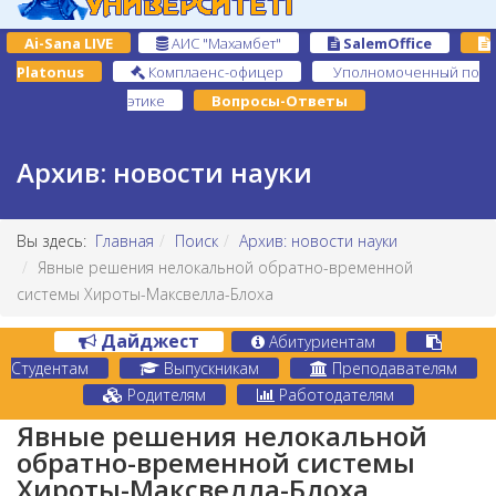
Ai-Sana LIVE
АИС "Махамбет"
SalemOffice
Platonus
Комплаенс-офицер
Уполномоченный по
этике
Вопросы-Ответы
Архив: новости науки
Вы здесь:
Главная
Поиск
Архив: новости науки
Явные решения нелокальной обратно-временной
системы Хироты-Максвелла-Блоха
Дайджест
Абитуриентам
Студентам
Выпускникам
Преподавателям
Родителям
Работодателям
Явные решения нелокальной
обратно-временной системы
Хироты-Максвелла-Блоха