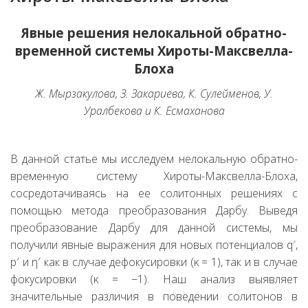
Явные решения нелокальной обратно-
временной системы Хироты-Максвелла-
Блоха
Ж. Мырзакулова, З. Закариева, К. Сулейменов, У.
Уралбекова и К. Есмаханова
В данной статье мы исследуем нелокальную обратно-
временную систему Хироты-Максвелла-Блоха,
сосредотачиваясь на ее солитонных решениях с
помощью метода преобразования Дарбу. Выведя
преобразование Дарбу для данной системы, мы
получили явные выражения для новых потенциалов q′,
p′ и η′ как в случае дефокусировки (κ = 1), так и в случае
фокусировки (κ = −1). Наш анализ выявляет
значительные различия в поведении солитонов в