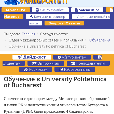
Ai-Sana LIVE
АИС "Махамбет"
SalemOffice
Platonus
Комплаенс-офицер
Уполномоченный по
этике
Вопросы-Ответы
Вы здесь:
Главная
Сотрудничество
Отдел международных связей и полиязычия
Объявления
Обучение в University Politehnica of Bucharest
Дайджест
Абитуриентам
Студентам
Выпускникам
Преподавателям
Родителям
Работодателям
Обучение в University Politehnica
of Bucharest
Совместно с договором между Министерством образовани
й
и науки РК и политехническим университетом Бухареста в
Румынии (UPB), было предложено 4 бакалаврских