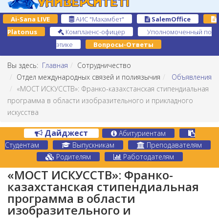
Ai-Sana LIVE
АИС "Махамбет"
SalemOffice
Platonus
Комплаенс-офицер
Уполномоченный по
этике
Вопросы-Ответы
Вы здесь:
Главная
Сотрудничество
Отдел международных связей и полиязычия
Объявления
«МОСТ ИСКУССТВ»: Франко-казахстанская стипендиальная
программа в области изобразительного и прикладного
искусства
Дайджест
Абитуриентам
Студентам
Выпускникам
Преподавателям
Родителям
Работодателям
«МОСТ ИСКУССТВ»: Франко-
казахстанская стипендиальная
программа в области
изобразительного и