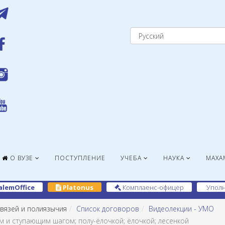
О ВУЗЕ
ПОСТУПЛЕНИЕ
УЧЕБА
НАУКА
МАХА
alemOffice
Platonus
Комплаенс-офицер
Уполн
вязей и полиязычия
Список договоров
Видеолекции - УМО
 и ступающим шагом; полу-ёлочкой; ёлочкой; лесенкой