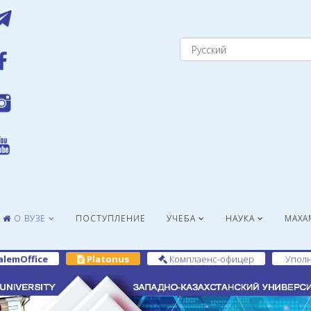
О ВУЗЕ
ПОСТУПЛЕНИЕ
УЧЕБА
НАУКА
МАХА
alemOffice
Platonus
Комплаенс-офицер
Уполн