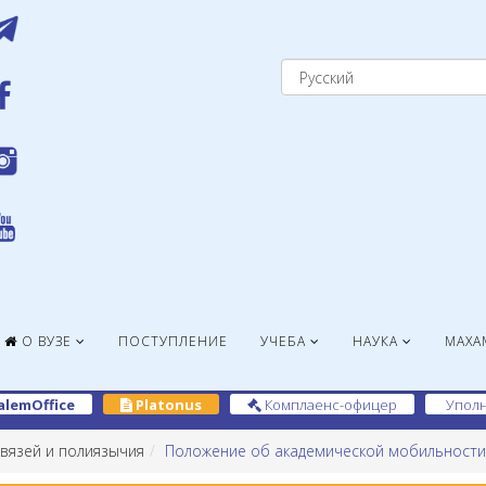
О ВУЗЕ
ПОСТУПЛЕНИЕ
УЧЕБА
НАУКА
МАХА
alemOffice
Platonus
Комплаенс-офицер
Уполн
вязей и полиязычия
Положение об академической мобильности