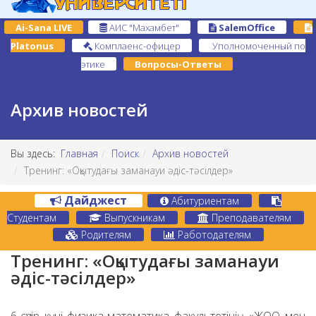
Ai-Sana LIVE
АИС "Махамбет"
SalemOffice
Platonus
Комплаенс-офицер
Уполномоченный по
этике
Вопросы-Ответы
Архив новостей
Вы здесь:
Главная
Поиск
Архив новостей
Тренинг: «Оқытудағы заманауи әдіс-тәсілдер»
Дайджест
Абитуриентам
Студентам
Выпускникам
Преподавателям
Родителям
Работодателям
Тренинг: «Оқытудағы заманауи
әдіс-тәсілдер»