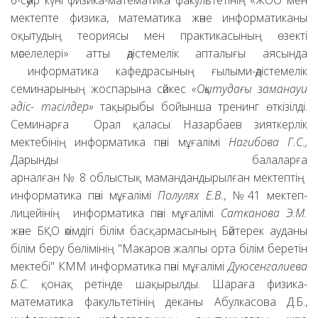
6-сәуір күні физика-математика факультетінің «ЖОО мен
мектепте физика, математика және информатиканы
оқытудың теориясы мен практикасының өзекті
мәселелері» атты әдістемелік апталығы аясында
информатика кафедрасының ғылыми-әдістемелік
семинарының жоспарына сәйкес
«Оқытудағы заманауи
әдіс- тәсілдер»
тақырыбы бойынша тренинг өткізілді.
Семинарға Орал қаласы Назарбаев зияткерлік
мектебінің информатика пәні мұғалімі
Нагибова Г.С.,
Дарынды балаларға
арналған № 8 облыстық мамандандырылған мектептің
информатика пәні мұғалімі
Полулях Е.В.,
№41 мектеп-
лицейінің информатика пәні мұғалімі
Сатканова Э.М.
және БҚО әкімдігі білім басқармасының Бәйтерек ауданы
білім беру бөлімінің "Макаров жалпы орта білім беретін
мектебі" КММ информатика пәні мұғалімі
Дуюсенгалиева
Б.С.
қонақ ретінде шақырылды. Шараға физика-
математика факультетінің деканы Абулкасова Д.Б.,