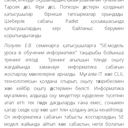
Тарсия әдісі, Фри әдісі, Попкорн әдістерін қолданып
қатысушылар бірнеше тапсырмалар орындады.
Шеберлік сабағы Padlet қосымшасында
қатысушылардың кері байланыс беруімен
қорытындыланды.
Полулях Е.В.
семинарға қатысушыларға "5Е-модель
урока в обучении информатике" тақырыбы бойынша
тренинг өткізді. Тренинг ағылшын тілінде оқыту
жағдайында заманауи информатика сабағын
жоспарлау мәселелеріне арналды. Мұғалім IT және CLIL
технологиясын қолдана отырып, оқыту тәжірибесімен
және кейбір оқыту әдістерімен бөлісті. Информатика
мұғалімінің алдында оқу міндеттері күрделене түсетінін
атап өтті: тек пәндік дағдыларды ғана емес, сонымен
қатар сөздік қор және шет тілін қолдану аясы кеңейтіледі.
Ол информатика сабағын табысты жоспарлаудың 5Е
моделі жайында айтып және сабақтың негізі болатын