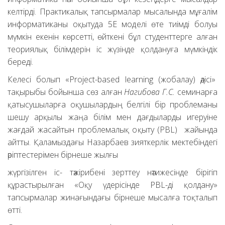
келтірді. Практикалық тапсырмалар мысалында мұғалім
информатиканы оқытуда 5Е моделі өте тиімді болуы
мүмкін екенін көрсетті, өйткені бұл студенттерге алған
теориялық білімдерін іс жүзінде қолдануға мүмкіндік
береді.
Келесі болып «Project-based learning (жобалау) әдісі»
тақырыбы бойынша сөз алған
Нагибова Г.С.
семинарға
қатысушыларға оқушылардың белгілі бір проблеманы
шешу арқылы жаңа білім мен дағдыларды игеруіне
жағдай жасайтын проблемалық оқыту (PBL) жайында
айтты. Қаламыздағы Назарбаев зияткерлік мектебіндегі
әріптестерімен бірнеше жылғы
жүргізілген іс- тәжірибені зерттеу нәтижесінде бірігіп
құрастырылған «Оқу үдерісінде PBL-ді қолдану»
тапсырмалар жинағындағы бірнеше мысалға тоқталып
өтті.