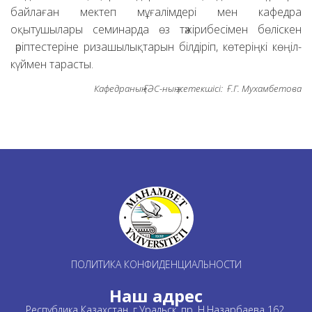
байлаған мектеп мұғалімдері мен кафедра
оқытушылары семинарда өз тәжірибесімен бөліскен
әріптестеріне ризашылықтарын білдіріп, көтеріңкі көңіл-
күймен тарасты.
Кафедраның ҒӘС-ның жетекшісі: Ғ.Г. Мухамбетова
ПОЛИТИКА КОНФИДЕНЦИАЛЬНОСТИ
Наш адрес
Республика Казахстан, г.Уральск, пр. Н.Назарбаева 162,