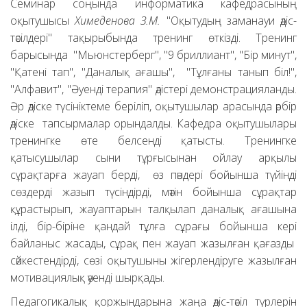
Семинар соңында информатика кафедрасының
оқытушысы
Химеденова З.М.
"Оқытудың заманауи әдіс-
тәсілдері" тақырыбында тренинг өткізді. Тренинг
барысында "Мьюнстерберг", "9 бриллиант", "Бір минут",
"Қатені тап", "Даналық ағашы", "Тұлғаны танып біл!",
"Алфавит", "Әуенді терапия" әдістері демонстрацияланды.
Әр әдіске түсініктеме беріліп, оқытушылар арасында әрбір
әдіске тапсырмалар орындалды. Кафедра оқытушылары
тренингке өте белсенді қатысты. Тренингке
қатысушылар сыни тұрғысынан ойлау арқылы
сұрақтарға жауап берді, өз пәндері бойынша түйінді
сөздерді жазып түсіндірді, мәтін бойынша сұрақтар
құрастырып, жауаптарын талқылап даналық ағашына
ілді, бір-біріне қандай тұлға сұрағы бойынша кері
байланыс жасады, сұрақ пен жауап жазылған қағазды
сәйкестендірді, сөзі оқытушыны жігерлендіруге жазылған
мотивациялық әуенді шырқады.
Педагогикалық қоржындарына жаңа әдіс-тәсіл түрлерін