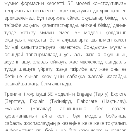
жұмыс формасын көрсетті. 5Е моделі конструктивизм
теориясына негізделген және оқытудың дәстүрлі тәсілінен
ерекшеленеді. Бұл теорияға сәйкес, оқушылар білімді тек
тәжірибе арқылы қалыптастырады, өйткені білімді дайын
түрде жеткізу мүмкін емес. 5Е моделін қолданып
оқытудың мақсаты­­­­- білім алушыларға шынымен қажет
білімді қалыптастыруға көмектесу. Сондықтан мұғалім
осындай тапсырмаларды ұсынады және әр оқушының
әлеуетін ашу, оларды ойлауға және мәселелерді сындарлы
түрде шешуге үйрету, жаңа тәжірибе алу және оны өз
бетінше сынап көру үшін сабаққа жағдай жасайды,
осылайша жаңа білім алынады.
Тренингті жүргізуші 5Е моделінің Engage (Тарту), Explore
(Зерттеу), Explain (Түсіндіру), Elaborate (Нақтылау),
Evaluate (Бағалау) ағылшынша бес сөзден
құралғандығын айта келіп, бұл модель бойынша
сабақты жоспарлаудың әр кезеңіне жеке жеке тоқталып,
информатика пәні бойынша бұл кезеңдерге мысалдар