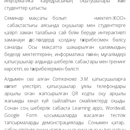
информатика кафедрасының оқытушылары және
студенттер қатысты.
Семинар мақсаты болып «мектеп-ЖОО»
сабақтастығы аясында оқушылар мен студенттерге
қазіргі заман талабына сай білім беруде интерактивті
заманауи әдіс-тәсілдерді қолдану тәжірибесімен бөлісу
саналды. Осы мақсатта шақырылған қаламыздың
беделді мектептерінің информатика пәнінің мұғалімдері
қатысушылар алдында шеберлік сабақтары мен тренинг
көрсетіп, өз тәжірибелерімен бөлісті.
Алдымен сөз алған
Сатканова Э.М.
қатысушыларға
кәмпит үлестіріп, қатысушылар ұялы телефондары
арқылы оған жапсырылған QR кодты оқу арқылы
жағымды көңіл күй сыйлайтын смайликтерді оқыды.
Сонан соң шеберлік сабақта Learning apps, Wordwall,
Google Form қосымшаларда жасалған тестілік
тапсырмаларды демонстрациялады. Сонымен қатар,
сабақ өткізуде оқушылардың қызығушылығын туғызатын