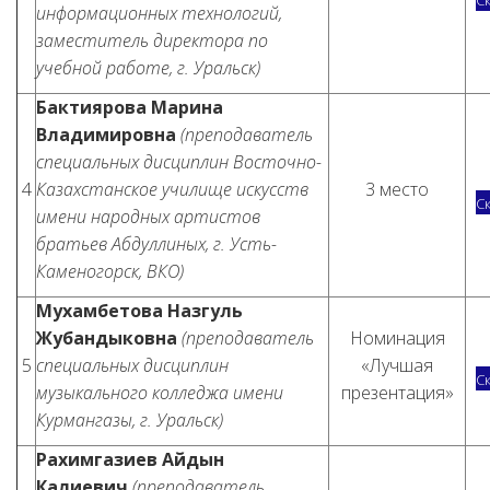
С
информационных технологий,
заместитель директора по
учебной работе, г. Уральск)
Бактиярова Марина
Владимировна
(преподаватель
специальных дисциплин Восточно-
4
Казахстанское училище искусств
3 место
С
имени народных артистов
братьев Абдуллиных, г. Усть-
Каменогорск, ВКО)
Мухамбетова Назгуль
Жубандыковна
(преподаватель
Номинация
5
специальных дисциплин
«Лучшая
С
музыкального колледжа имени
презентация»
Курмангазы, г. Уральск)
Рахимгазиев Айдын
Калиевич
(преподаватель