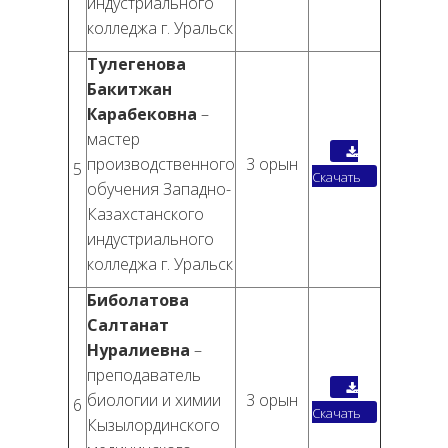
индустриального
колледжа г. Уральск
Тулегенова
Бакитжан
Карабековна
–
мастер
производственного
3 орын
5
Скачать
обучения Западно-
Казахстанского
индустриального
колледжа г. Уральск
Биболатова
Салтанат
Нуралиевна
–
преподаватель
биологии и химии
3 орын
6
Скачать
Кызылординского