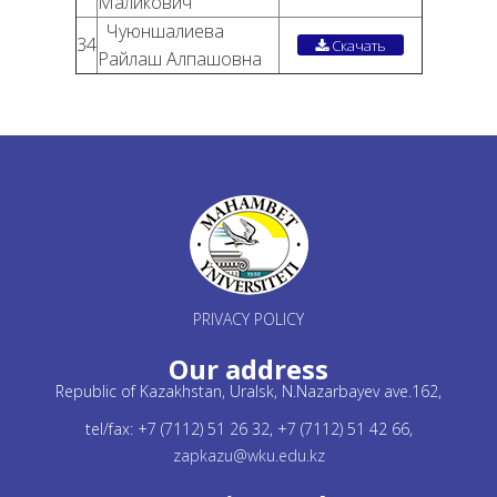
Маликович
Чуюншалиева
34
Скачать
Райлаш Алпашовна
PRIVACY POLICY
Our address
Republic of Kazakhstan, Uralsk, N.Nazarbayev ave.162,
tel/fax: +7 (7112) 51 26 32, +7 (7112) 51 42 66,
zapkazu@wku.edu.kz