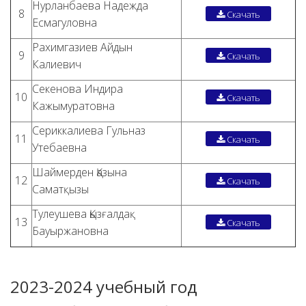
Нурланбаева Надежда
8
Скачать
Есмагуловна
Рахимгазиев Айдын
9
Скачать
Калиевич
Секенова Индира
10
Скачать
Кажымуратовна
Сериккалиева Гульназ
11
Скачать
Утебаевна
Шаймерден Қазына
12
Скачать
Саматқызы
Тулеушева Қызғалдақ
13
Скачать
Бауыржановна
2023-2024 учебный год