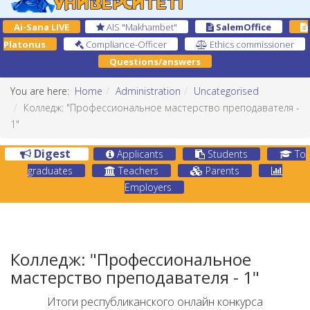
Ai-Sana LIVE
AIS "Makhambet"
SalemOffice
Platonus
Compliance-Officer
Ethics commissioner
Questions/answers
You are here:
Home
Administration
Uncategorised
Колледж: "Профессиональное мастерство преподавателя -
1"
Digest
Applicants
Students
To
graduates
Teachers
Parents
Employers
Колледж: "Профессиональное
мастерство преподавателя - 1"
Итоги республиканского онлайн конкурса