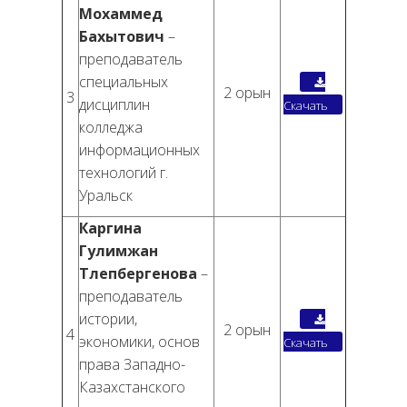
Мохаммед
Бахытович
–
преподаватель
специальных
2 орын
3
дисциплин
Скачать
колледжа
информационных
технологий г.
Уральск
Каргина
Гулимжан
Тлепбергенова
–
преподаватель
истории,
2 орын
4
экономики, основ
Скачать
права Западно-
Казахстанского