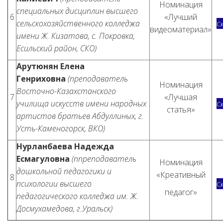
Номинация
специальных дисциплин высшего
6
«Лучший
сельскохозяйственного колледжа
С
видеоматериал»
имени Ж. Кизатова, с. Покровка,
Есильский район, СКО)
Арутюнян Елена
Генриховна
(преподаватель
Номинация
Восточно-Казахстанского
7
«Лучшая
училища искусств имени народных
С
статья»
артистов братьев Абдуллиных, г.
Усть-Каменогорск, ВКО)
Нурланбаева Надежда
Есмагуловна
(ппреподаватель
Номинация
дошкольной педагогики и
«Креативный
8
психологии высшего
С
педагог»
педагогического колледжа им. Ж.
Досмухамедова, г.Уральск)