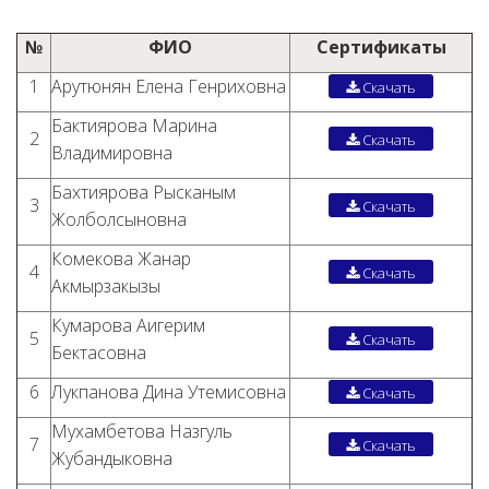
№
ФИО
Сертификаты
1
Арутюнян Елена Генриховна
Скачать
Бактиярова Марина
2
Скачать
Владимировна
Бахтиярова Рысканым
3
Скачать
Жолболсыновна
Комекова Жанар
4
Скачать
Акмырзакызы
Кумарова Аигерим
5
Скачать
Бектасовна
6
Лукпанова Дина Утемисовна
Скачать
Мухамбетова Назгуль
7
Скачать
Жубандыковна