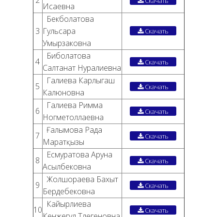
2
Скачать
Исаевна
Бекболатова
3
Гульсара
Скачать
Умырзаковна
Биболатова
4
Скачать
Салтанат Нуралиевна
Галиева Карлыгаш
5
Скачать
Калюновна
Галиева Римма
6
Скачать
Ногметоллаевна
Ғалымова Рада
7
Скачать
Маратқызы
Есмуратова Аруна
8
Скачать
Асылбековна
Жолшораева Бахыт
9
Скачать
Бердебековна
Кайырлиева
10
Скачать
Кенжегул Тлегеновна