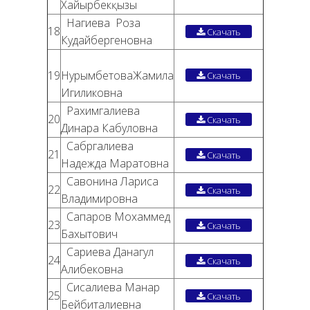
Хайырбекқызы
Нагиева Роза
18
Скачать
Кудайбергеновна
19
НурымбетоваЖамила
Скачать
Игиликовна
Рахимгалиева
20
Скачать
Динара Кабуловна
Сабргалиева
21
Скачать
Надежда Маратовна
Савонина Лариса
22
Скачать
Владимировна
Сапаров Мохаммед
23
Скачать
Бахытович
Сариева Данагул
24
Скачать
Алибековна
Сисалиева Манар
25
Скачать
Бейбиталиевна