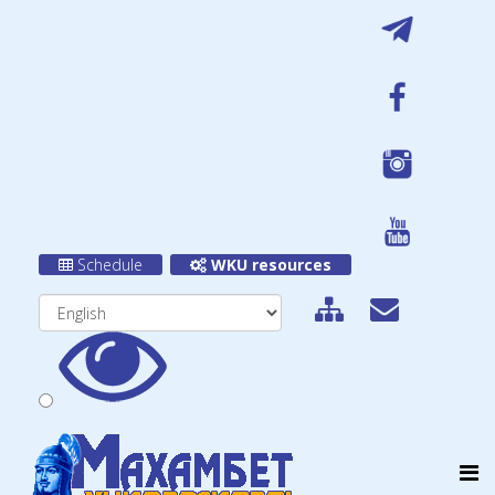
Schedule
WKU resources