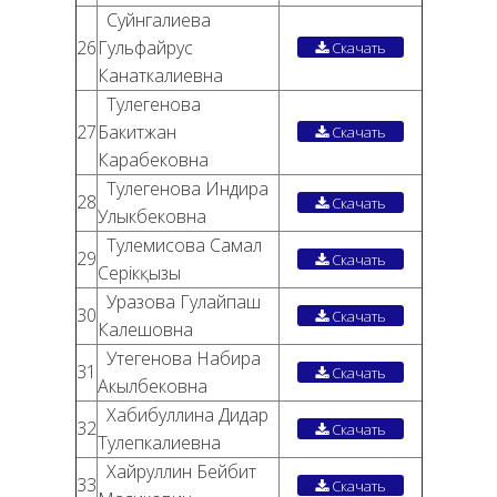
Суйнгалиева
26
Гульфайрус
Скачать
Канаткалиевна
Тулегенова
27
Бакитжан
Скачать
Карабековна
Тулегенова Индира
28
Скачать
Улыкбековна
Тулемисова Самал
29
Скачать
Серікқызы
Уразова Гулайпаш
30
Скачать
Калешовна
Утегенова Набира
31
Скачать
Акылбековна
Хабибуллина Дидар
32
Скачать
Тулепкалиевна
Хайруллин Бейбит
33
Скачать