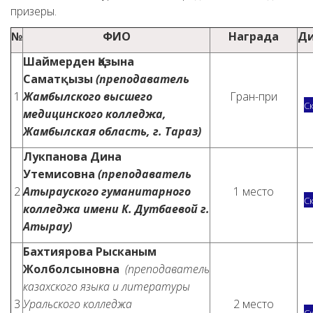
призеры.
№
ФИО
Награда
Д
Шаймерден Қазына
Саматқызы
(преподаватель
1
Жамбылского высшего
Гран-при
С
медицинского колледжа,
Жамбылская область, г. Тараз)
Лукпанова Дина
Утемисовна
(преподаватель
2
Атырауского гуманитарного
1 место
С
колледжа имени К. Дутбаевой г.
Атырау)
Бахтиярова Рысканым
Жолболсыновна
(преподаватель
казахского языка и литературы
3
Уральского колледжа
2 место