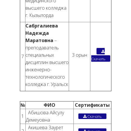
медицинского
высшего колледжа
г. Кызылорда
Сабргалиева
Надежда
Маратовна
–
преподаватель
специальных
3 орын
7
Скачать
дисциплин высшего
инженерно-
технологического
колледжа г. Уральск
№
ФИО
Сертификаты
Абишова Айсулу
1
Скачать
Демеуовна
Акишева Заурет