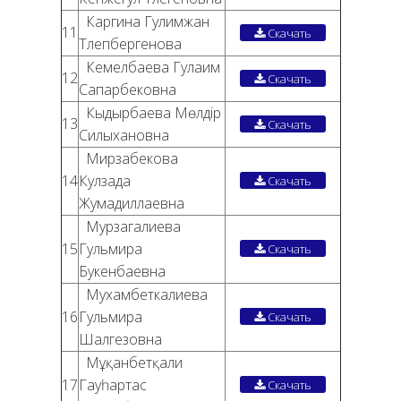
Каргина Гулимжан
11
Скачать
Тлепбергенова
Кемелбаева Гулаим
12
Скачать
Сапарбековна
Кыдырбаева Мөлдір
13
Скачать
Силыхановна
Мирзабекова
14
Кулзада
Скачать
Жумадиллаевна
Мурзагалиева
15
Гульмира
Скачать
Букенбаевна
Мухамбеткалиева
16
Гульмира
Скачать
Шалгезовна
Мұқанбетқали
17
Гауһартас
Скачать