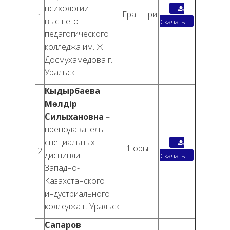
психологии
Гран-при
1
высшего
Скачать
педагогического
колледжа им. Ж.
Досмухамедова г.
Уральск
Кыдырбаева
Мөлдір
Силыхановна
–
преподаватель
специальных
1 орын
2
дисциплин
Скачать
Западно-
Казахстанского
индустриального
колледжа г. Уральск
Сапаров