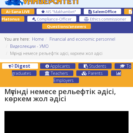
Ai-Sana LIVE
AIS "Makhambet"
SalemOffice
Platonus
Compliance-Officer
Ethics commissioner
Questions/answers
You are here:
Home
Financial and economic personnel
Видеолекции - УМО
Мүсінді немесе рельефтік әдісі, көркем жол әдісі
Digest
Applicants
Students
To
graduates
Teachers
Parents
Employers
Мүсінді немесе рельефтік әдісі,
көркем жол әдісі