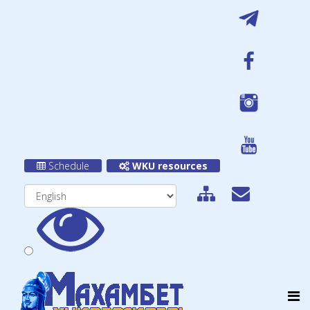
Schedule
WKU resources