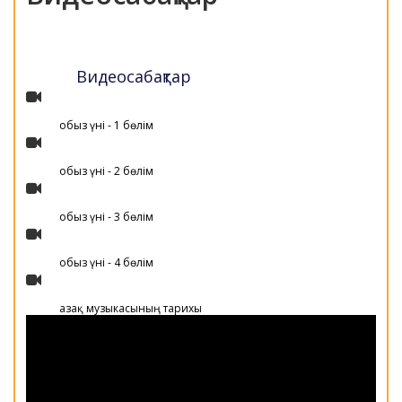
Видеосабақтар
Қобыз үні - 1 бөлім
Қобыз үні - 2 бөлім
Қобыз үні - 3 бөлім
Қобыз үні - 4 бөлім
Қазақ музыкасының тарихы