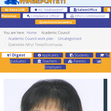
Ai-Sana LIVE
AIS "Makhambet"
SalemOffice
Platonus
Compliance-Officer
Ethics commissioner
Questions/answers
You are here:
Home
Academic Council
Academic Council work plan
Uncategorised
Ерғалиева Айгүл Темірболатқызы
Digest
Applicants
Students
To
graduates
Teachers
Parents
Employers