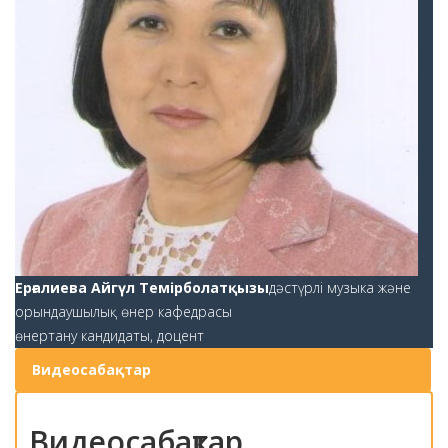
Ерғалиева Айгүл Темірболатқызы
дәстүрлі музыка және
орындаушылық өнер кафедрасы
өнертану кандидаты, доцент
Видеосабақтар
Видеосабақтар