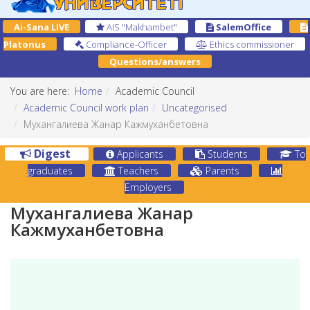
Ai-Sana LIVE
AIS "Makhambet"
SalemOffice
Platonus
Compliance-Officer
Ethics commissioner
Questions/answers
You are here:
Home
Academic Council
Academic Council work plan
Uncategorised
Мухангалиева Жанар Кажмуханбетовна
Digest
Applicants
Students
To
graduates
Teachers
Parents
Employers
Мухангалиева Жанар
Кажмуханбетовна