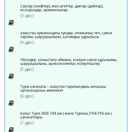
Сақтар (скифтер), массагеттер, дактар (дайлар),
исседондар, аримаспылар
(
3-дәріс
)
Қазақстан аумағындағы ғұндар, этникалық тегі, саяси
тарихы, шаруашылығы, қоғамдық құрылысы
(
4-дәріс
)
Үйсіндер, қоныстану аймағы, ҽскери-саяси құрылымы,
шаруашылығы, археологиялық ескерткіштер
(
5-дәріс
)
Түрік қағанаты – Қазақстан тарихындағы алғашқы
ортағасырлық мемлекет
(
6-дәріс
)
Батыс Түрік (603-704 жж.) және Түркеш (704-756 жж.)
қағанаттары
(
7-дәріс
)