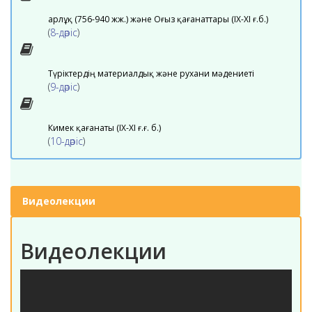
Қарлұқ (756-940 жж.) және Оғыз қағанаттары (ІХ-ХІ ғ.б.)
(
8-дәріс
)
Түріктердің материалдық және рухани мәдениеті
(
9-дәріс
)
Кимек қағанаты (IX-XI ғ.ғ. б.)
(
10-дәріс
)
Видеолекции
Видеолекции