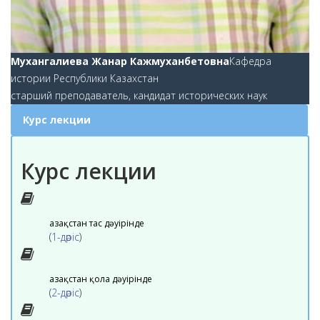
Мухангалиева Жанар Кажмуханбетовна
Кафедра
истории Республики Казахстан
старший преподаватель, кандидат исторических наук
Курс лекции
Курс лекции
Қазақстан тас дәуірінде
(
1-дәріс
)
Қазақстан қола дәуірінде
(
2-дәріс
)