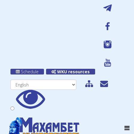
Schedule
WKU resources