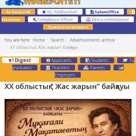
Ai-Sana LIVE
AIS "Makhambet"
SalemOffice
Platonus
Compliance-Officer
Ethics commissioner
Questions/answers
You are here:
Home
Search
Аdvertisements archive
ХХ облыстық “ Жас жарын” байқауы
Digest
Applicants
Students
To
graduates
Teachers
Parents
Employers
ХХ облыстық “ Жас жарын” байқауы