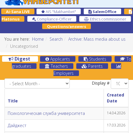
Ai-Sana LIVE
AIS "Makhambet"
SalemOffice
Platonus
Compliance-Officer
Ethics commissioner
Questions/answers
You are here:
Home
Search
Archive: Mass media about us
Uncategorised
Digest
Applicants
Students
To
graduates
Teachers
Parents
Employers
Display #
Created
Title
Date
Психологическая служба университета
14.04.2026
Дайджест
17.03.2026