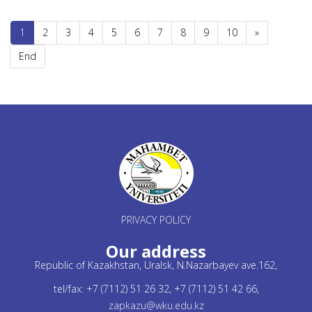
1
2
3
4
5
6
7
8
9
10
»
End
PRIVACY POLICY
Our address
Republic of Kazakhstan, Uralsk, N.Nazarbayev ave.162,
tel/fax: +7 (7112) 51 26 32, +7 (7112) 51 42 66,
zapkazu@wku.edu.kz