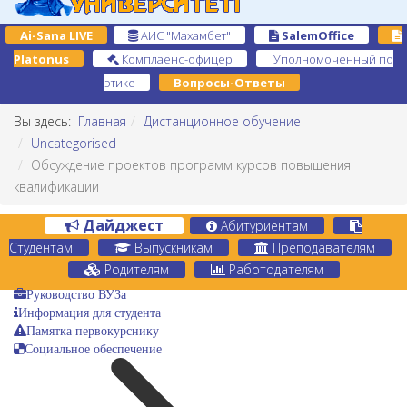
Ai-Sana LIVE
АИС "Махамбет"
SalemOffice
Platonus
Комплаенс-офицер
Уполномоченный по
этике
Вопросы-Ответы
Вы здесь:
Главная
Дистанционное обучение
Uncategorised
Обсуждение проектов программ курсов повышения
квалификации
Дайджест
Абитуриентам
Студентам
Выпускникам
Преподавателям
Родителям
Работодателям
Руководство ВУЗа
Информация для студента
Памятка первокурснику
Социальное обеспечение