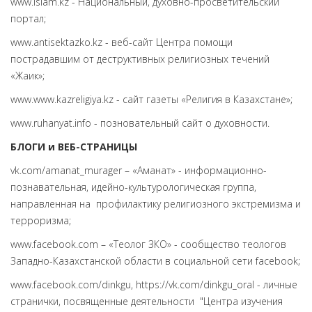
www.islam.kz - Национальный, духовно-просветительский
портал;
www.antisektazko.kz - веб-сайт Центра помощи
пострадавшим от деструктивных религиозных течений
«Жаик»;
www.www.kazreligiya.kz - сайт газеты «Религия в Казахстане»;
www.ruhanyat.info - позновательный сайт о духовности.
БЛОГИ и ВЕБ-СТРАНИЦЫ
vk.com/amanat_murager – «Аманат» - информационно-
познавательная, идейно-культурологическая группа,
направленная на профилактику религиозного экстремизма и
терроризма;
www.facebook.com – «Теолог ЗКО» - сообщество теологов
Западно-Казахстанской области в социальной сети facebook;
www.facebook.com/dinkgu, https://vk.com/dinkgu_oral - личные
странички, посвященные деятельности "Центра изучения