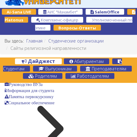
Ai-Sana LIVE
АИС "Махамбет"
SalemOffice
Platonus
Комплаенс-офицер
Уполномоченный по
этике
Вопросы-Ответы
Вы здесь:
Главная
Студенческие организации
Сайты религиозной направленности
Дайджест
Абитуриентам
Студентам
Выпускникам
Преподавателям
Родителям
Работодателям
Руководство ВУЗа
Информация для студента
Памятка первокурснику
Социальное обеспечение