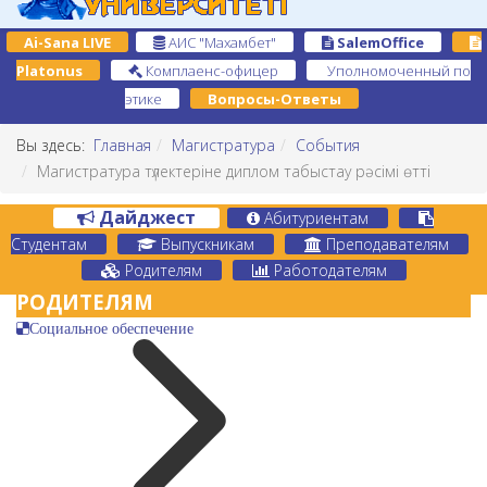
Ai-Sana LIVE
АИС "Махамбет"
SalemOffice
Platonus
Комплаенс-офицер
Уполномоченный по
этике
Вопросы-Ответы
Вы здесь:
Главная
Магистратура
События
Магистратура түлектеріне диплом табыстау рәсімі өтті
Дайджест
Абитуриентам
Студентам
Выпускникам
Преподавателям
Родителям
Работодателям
РОДИТЕЛЯМ
Социальное обеспечение