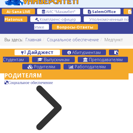
Ai-Sana LIVE
АИС "Махамбет"
SalemOffice
Platonus
Комплаенс-офицер
Уполномоченный по
этике
Вопросы-Ответы
Вы здесь:
Главная
Социальное обеспечение
Медпункт
Дайджест
Абитуриентам
Студентам
Выпускникам
Преподавателям
Родителям
Работодателям
РОДИТЕЛЯМ
Социальное обеспечение