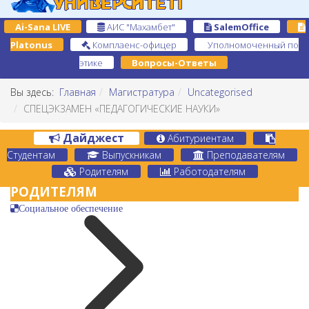
Ai-Sana LIVE
АИС "Махамбет"
SalemOffice
Platonus
Комплаенс-офицер
Уполномоченный по
этике
Вопросы-Ответы
Вы здесь:
Главная
Магистратура
Uncategorised
СПЕЦЭКЗАМЕН «ПЕДАГОГИЧЕСКИЕ НАУКИ»
Дайджест
Абитуриентам
Студентам
Выпускникам
Преподавателям
Родителям
Работодателям
РОДИТЕЛЯМ
Социальное обеспечение