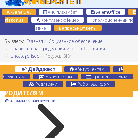
Ai-Sana LIVE
АИС "Махамбет"
SalemOffice
Platonus
Комплаенс-офицер
Уполномоченный по
этике
Вопросы-Ответы
Вы здесь:
Главная
Социальное обеспечение
Правила о распределении мест в общежитии
Uncategorised
Ресурсы ЗКУ
Дайджест
Абитуриентам
Студентам
Выпускникам
Преподавателям
Родителям
Работодателям
РОДИТЕЛЯМ
Социальное обеспечение