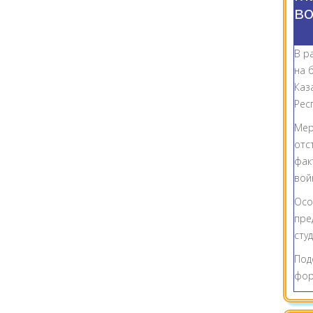
во
В р
на 
Каз
Рес
Мер
отс
фак
вой
Осо
пре
сту
Под
фор