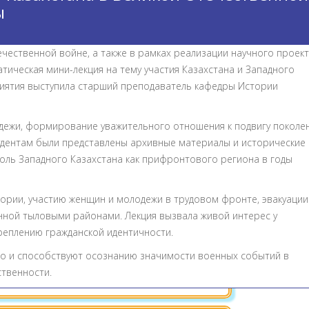
ы
ественной войне, а также в рамках реализации научного проект
тическая мини-лекция на тему участия Казахстана и Западного
иятия выступила старший преподаватель кафедры Истории
ежи, формирование уважительного отношения к подвигу поколен
тудентам были представлены архивные материалы и исторические
роль Западного Казахстана как прифронтового региона в годы
ории, участию женщин и молодежи в трудовом фронте, эвакуации
нной тыловыми районами. Лекция вызвала живой интерес у
реплению гражданской идентичности.
но и способствуют осознанию значимости военных событий в
твенности.