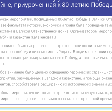
йне, приуроченная к 80-летию Побед
амках мероприятий, посвящённых 80-летию Победы в Великой Отеч
базе факультета истории, экономики и права была проведена тема
ахстана в Великой Отечественной войне. Организатором меропр
публики Казахстан Жалекенова Г.Т.
оприятие было направлено на патриотическое воспитание молод
тоявших свободу и независимость Родины. В ходе мини-лекции с
ты, отражающие вклад казахстанцев в Победу, а также значимая 
ны.
бое внимание было уделено освещению героических страниц ист
дприятий, размещённых в Западном Казахстане, и помощи, оказа
дентов, способствовала расширению их исторических знаний и ук
обные мероприятия не только сохраняют историческую память, 
мировании национального самосознания и исторической преемс