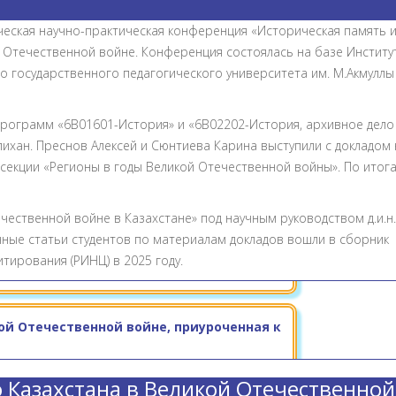
нческая научно-практическая конференция «Историческая память 
 Отечественной войне. Конференция состоялась на базе Институ
 государственного педагогического университета им. М.Акмуллы (
рограмм «6В01601-История» и «6В02202-История, архивное дело
ихан. Преснов Алексей и Сюнтиева Карина выступили с докладом 
 секции «Регионы в годы Великой Отечественной войны». По итог
чественной войне в Казахстане» под научным руководством д.и.н.
чные статьи студентов по материалам докладов вошли в сборник
тирования (РИНЦ) в 2025 году.
ой Отечественной войне, приуроченная к
 Казахстана в Великой Отечественной