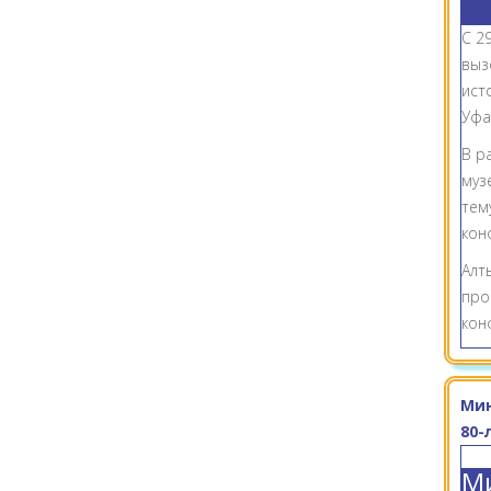
С 2
выз
ист
Уфа
В р
муз
тем
кон
Алт
про
кон
Мин
80-
Ми