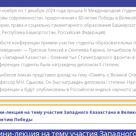
9 ноября по 1 декабря 2024 года прошла IV Международная студе
овы современности», приуроченная к 80-летию Победы в Великой
ории, права и социально-гуманитарного образования Башкирского
, Республика Башкортостан, Российская Федерация).
аботе конференции приняли участие студенты образовательных п
ееведение» — Преснов Алексей и Сюнтиева Карина, Алтынбеков Ал
у «Западный Казахстан – ближний тыл Сталинградского фронта» в
ференции студенты были награждены дипломом II степени.
ынбеков Алихан представил доклад на тему «Память о Великой Оте
фессор М.Н. Сдыкова. Он был награждён дипломом I степени. Нау
ференции и будут опубликованы в Российском индексе научного ци
и-лекция на тему участия Западного Казахстана в Велик
летию Победы
ни-лекция на тему участия Западного