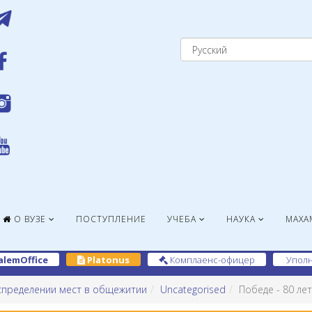
О ВУЗЕ
ПОСТУПЛЕНИЕ
УЧЕБА
НАУКА
МАХА
alemOffice
Platonus
Комплаенс-офицер
Уполн
спределении мест в общежитии
Uncategorised
Победе - 80 лет