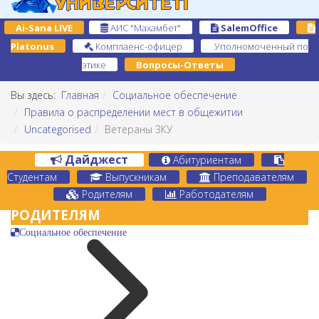
Ai-Sana LIVE
АИС "Махамбет"
SalemOffice
Platonus
Комплаенс-офицер
Уполномоченный по
этике
Вопросы-Ответы
Вы здесь:
Главная
Социальное обеспечение
Правила о распределении мест в общежитии
Uncategorised
Ветераны ЗКУ
Дайджест
Абитуриентам
Студентам
Выпускникам
Преподавателям
Родителям
Работодателям
РОДИТЕЛЯМ
Социальное обеспечение