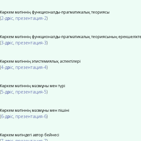
Көркем мәтіннің функционалды-прагматикалық теориясы
(
2-дәріс
,
презентация-2
)
Көркем мәтіннің функционалды-прагматикалық теориясының ерекшелікте
(
3-дәріс
,
презентация-3
)
Көркем мәтіннің эпистемиялық аспектілері
(
4-дәріс
,
презентация-4
)
Көркем мәтіннің мазмұны мен түрі
(
5-дәріс
,
презентация-5
)
Көркем мәтіннің мазмұны мен пішіні
(
6-дәріс
,
презентация-6
)
Көркем мәтіндегі автор бейнесі
(
7-дәріс
,
презентация-7
)