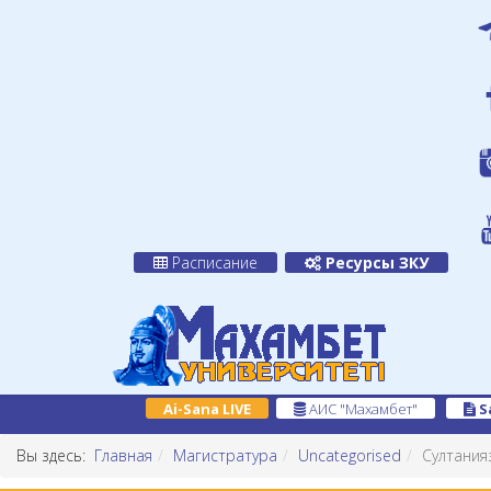
Расписание
Ресурсы ЗКУ
Ai-Sana LIVE
АИС "Махамбет"
S
Вы здесь:
Главная
Магистратура
Uncategorised
Султания