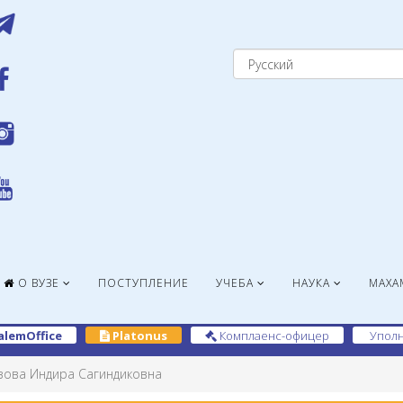
О ВУЗЕ
ПОСТУПЛЕНИЕ
УЧЕБА
НАУКА
МАХА
alemOffice
Platonus
Комплаенс-офицер
Уполн
зова Индира Сагиндиковна