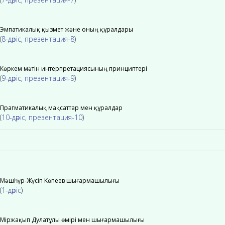
Эмпатикалық қызмет және оның құралдары
(
8-дәріс
,
презентация-8
)
Көркем мәтін интерпретациясының принциптері
(
9-дәріс
,
презентация-9
)
Прагматикалық мақсаттар мен құралдар
(
10-дәріс
,
презентация-10
)
Мәшһүр-Жүсіп Көпеев шығармашылығы
(
1-дәріс
)
Міржақып Дулатұлы өмірі мен шығармашылығы