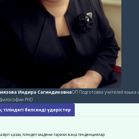
иязова Индира Сагиндиковна
ОП Подготовки учителей языка 
 философии PhD
 тіліндегі белсенді үдерістер
Қазіргі қазақ тіліндегі мәдени-тарихи жаңа тенденциялар