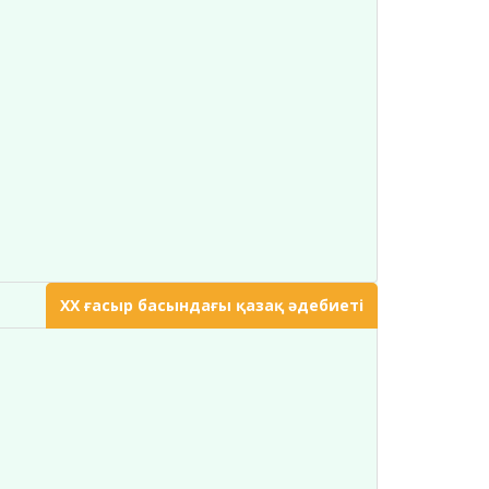
ХХ ғасыр басындағы қазақ әдебиеті