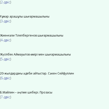
(
2-дәріс
)
Ғұмар Қарашұлы шығармашылығы
(
3-дәріс
)
Жиенғали Тілепбергенов шығармашылығы
(
4-дәріс
)
Жүсіпбек Аймауытов өмірі мен шығармашылығы
(
5-дәріс
)
20-жылдардағы әдеби айтыстар. Сәкен Сейфуллин
(
6-дәріс
)
Б.Майлин – әңгіме шебері. Прозасы
(
7-дәріс
)