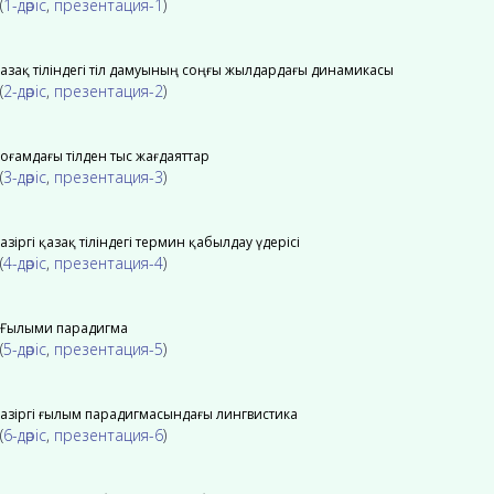
(
1-дәріс
,
презентация-1
)
Қазақ тіліндегі тіл дамуының соңғы жылдардағы динамикасы
(
2-дәріс
,
презентация-2
)
Қоғамдағы тілден тыс жағдаяттар
(
3-дәріс
,
презентация-3
)
Қазіргі қазақ тіліндегі термин қабылдау үдерісі
(
4-дәріс
,
презентация-4
)
Ғылыми парадигма
(
5-дәріс
,
презентация-5
)
Қазіргі ғылым парадигмасындағы лингвистика
(
6-дәріс
,
презентация-6
)