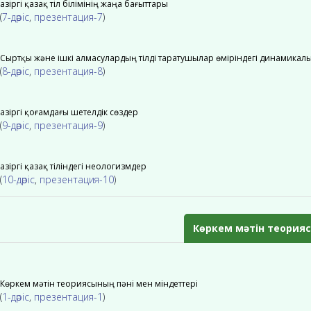
Қазіргі қазақ тіл білімінің жаңа бағыттары
(
7-дәріс
,
презентация-7
)
Сыртқы және ішкі алмасулардың тілді таратушылар өміріндегі динамикалы
(
8-дәріс
,
презентация-8
)
Қазіргі қоғамдағы шетелдік сөздер
(
9-дәріс
,
презентация-9
)
Қазіргі қазақ тіліндегі неологизмдер
(
10-дәріс
,
презентация-10
)
Көркем мәтін теория
Көркем мәтін теориясының пәні мен міндеттері
(
1-дәріс
,
презентация-1
)