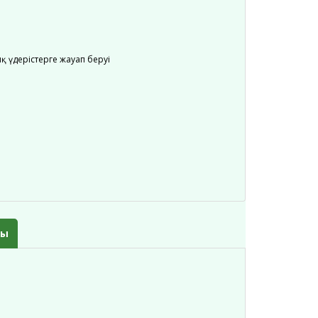
қ үдерістерге жауап беруі
сы